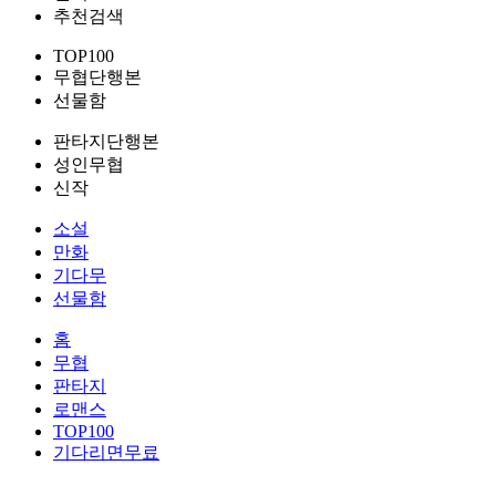
추천검색
TOP100
무협단행본
선물함
판타지단행본
성인무협
신작
소설
만화
기다무
선물함
홈
무협
판타지
로맨스
TOP100
기다리면무료