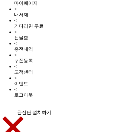
마이페이지
<
내서재
<
기다리면 무료
<
선물함
<
충전내역
<
쿠폰등록
<
고객센터
<
이벤트
<
로그아웃
완전판 설치하기