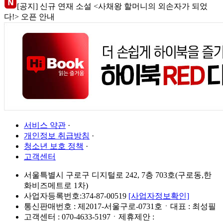
[공지] 신규 연재 소설 <사채왕 할머니의 외손자가 되었
다!> 오픈 안내
서비스 약관
·
개인정보 취급방침
·
청소년 보호 정책
·
고객센터
서울특별시 구로구 디지털로 242, 7층 703호(구로동,한
화비즈메트로 1차)
사업자등록번호:374-87-00519
[사업자정보확인]
통신판매번호 : 제2017-서울구로-0731호ㆍ대표 : 최성필
고객센터 : 070-4633-5197ㆍ제휴제안 :