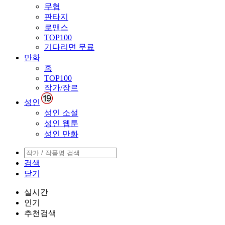
무협
판타지
로맨스
TOP100
기다리면 무료
만화
홈
TOP100
작가/장르
성인
성인 소설
성인 웹툰
성인 만화
검색
닫기
실시간
인기
추천검색