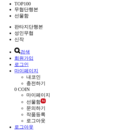
TOP100
무협단행본
선물함
판타지단행본
성인무협
신작
검색
회원가입
로그인
마이페이지
내코인
충전하기
0
COIN
마이페이지
선물함
문의하기
작품등록
로그아웃
로그아웃