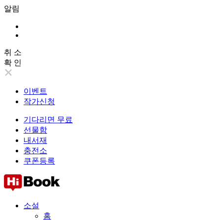
알림
취 소
확 인
이벤트
작가신청
기다리면 무료
선물함
내서재
충전소
쿠폰등록
소설
홈