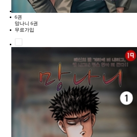
6권
망나니 6권
무료가입