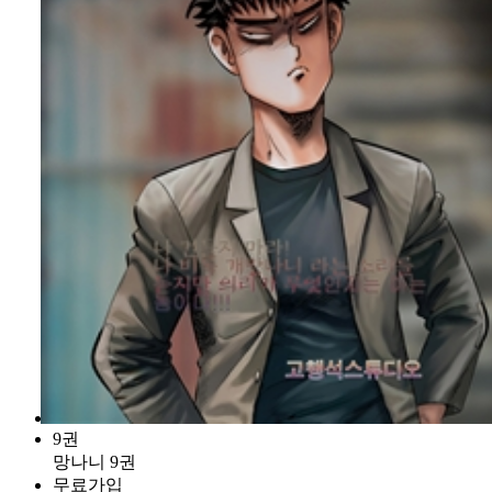
9권
망나니 9권
무료가입