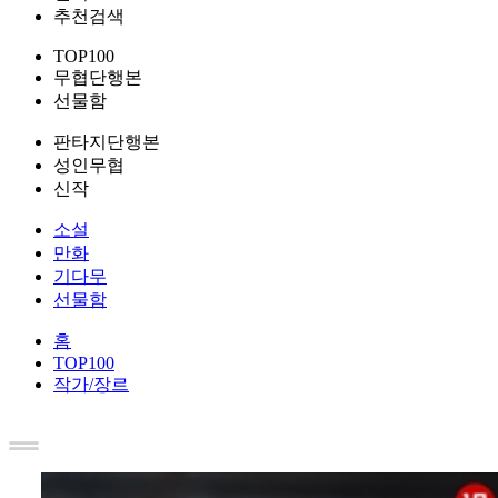
추천검색
TOP100
무협단행본
선물함
판타지단행본
성인무협
신작
소설
만화
기다무
선물함
홈
TOP100
작가/장르