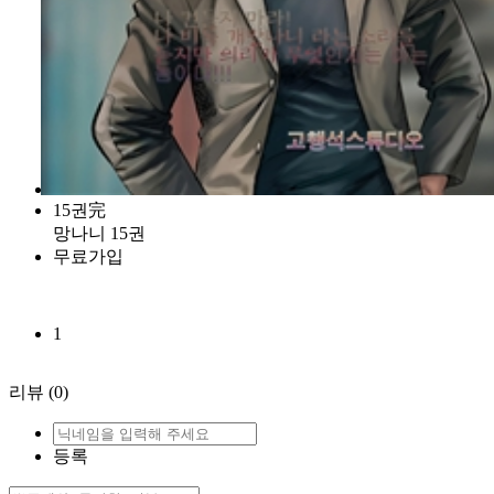
15권完
망나니 15권
무료가입
1
리뷰
(0)
등록