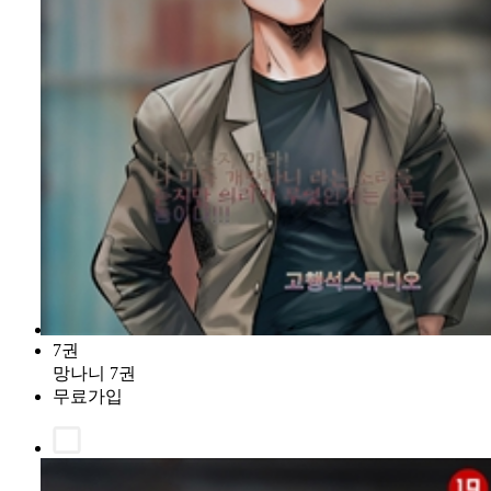
7권
망나니 7권
무료가입