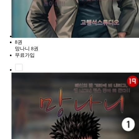
8권
망나니 8권
무료가입