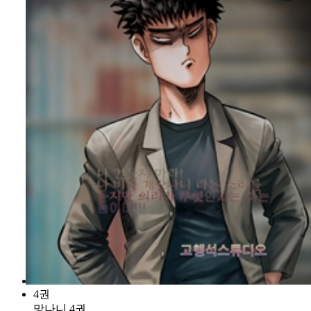
4권
망나니 4권