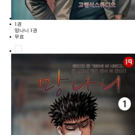
1권
망나니 1권
무료