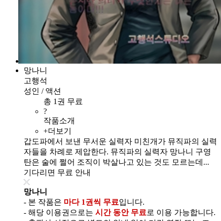
망나니
고행석
성인 / 액션
총 1권 무료
?
작품소개
+더보기
갑도파에서 보낸 무서운 실력자 미친개가 뮤직파의 실력
자들을 차례로 제압한다. 뮤직파의 실력자 망나니 구영
탄은 술에 쩔어 조직이 박살나고 있는 것도 모르는데...
기다리면 무료 안내
망나니
- 본 작품은
마다 1권씩 무료
입니다.
- 해당 이용권으로는
시간 동안 무료
로 이용 가능합니다.