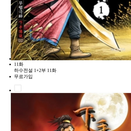
11화
하수전설 1+2부 11화
무료가입