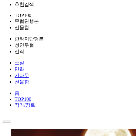
추천검색
TOP100
무협단행본
선물함
판타지단행본
성인무협
신작
소설
만화
기다무
선물함
홈
TOP100
작가/장르