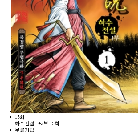
15화
하수전설 1+2부 15화
무료가입