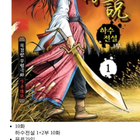
10화
하수전설 1+2부 10화
무료가입