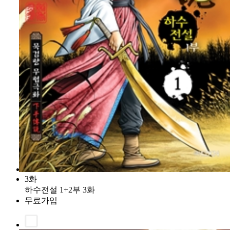
3화
하수전설 1+2부 3화
무료가입