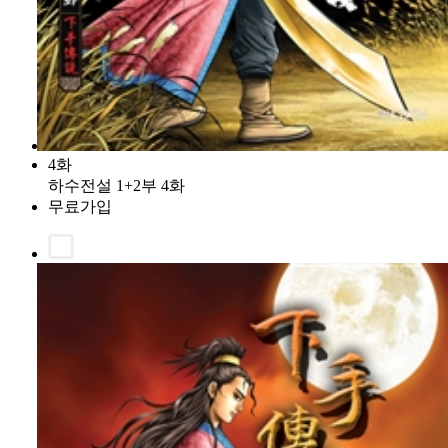
4화
하수전설 1+2부 4화
무료가입