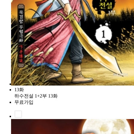
13화
하수전설 1+2부 13화
무료가입