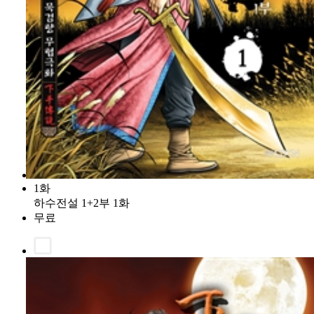
1화
하수전설 1+2부 1화
무료