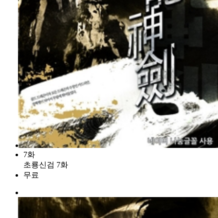
7화
초룡신검 7화
무료