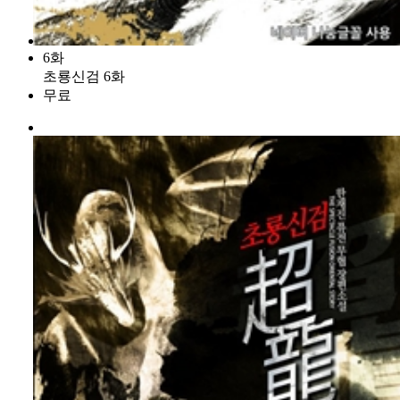
6화
초룡신검 6화
무료