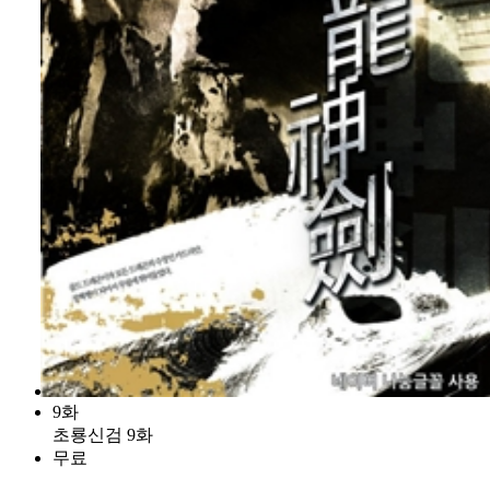
9화
초룡신검 9화
무료