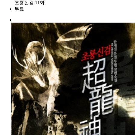
초룡신검 11화
무료