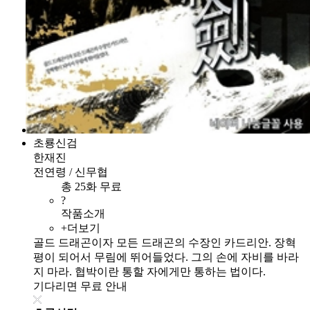
초룡신검
한재진
전연령 / 신무협
총 25화 무료
?
작품소개
+더보기
골드 드래곤이자 모든 드래곤의 수장인 카드리안. 장혁
평이 되어서 무림에 뛰어들었다. 그의 손에 자비를 바라
지 마라. 협박이란 통할 자에게만 통하는 법이다.
기다리면 무료 안내