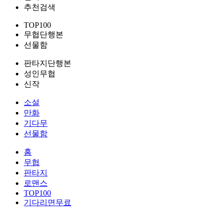
추천검색
TOP100
무협단행본
선물함
판타지단행본
성인무협
신작
소설
만화
기다무
선물함
홈
무협
판타지
로맨스
TOP100
기다리면무료