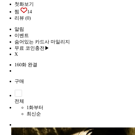
첫화보기
찜
14
리뷰
(0)
알림
이벤트
숨어있는 카드사 마일리지
무료 코인충전▶
X
160화 완결
구매
전체
1화부터
최신순