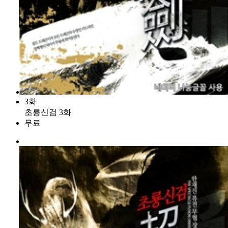
3화
초룡신검 3화
무료