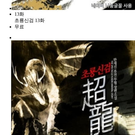
13화
초룡신검 13화
무료