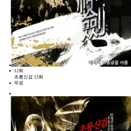
12화
초룡신검 12화
무료