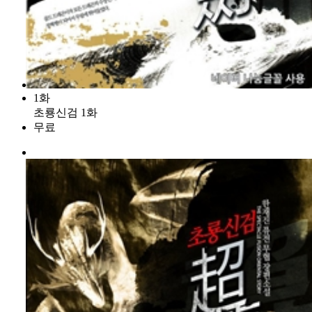
1화
초룡신검 1화
무료