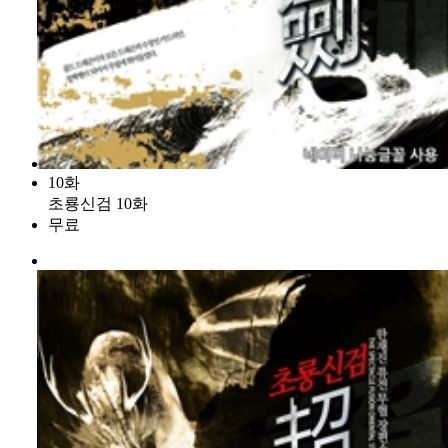
10화
초룡신검 10화
무료