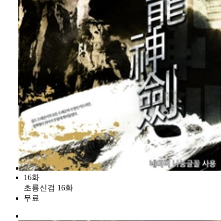
16화
초룡신검 16화
무료