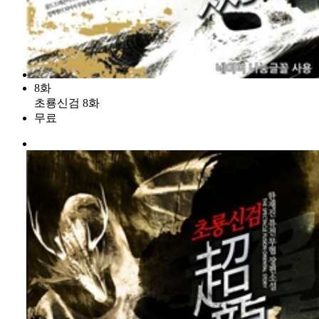
8화
초룡신검 8화
무료