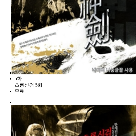
5화
초룡신검 5화
무료