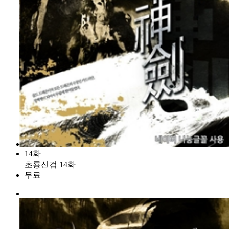
14화
초룡신검 14화
무료