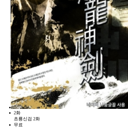
2화
초룡신검 2화
무료