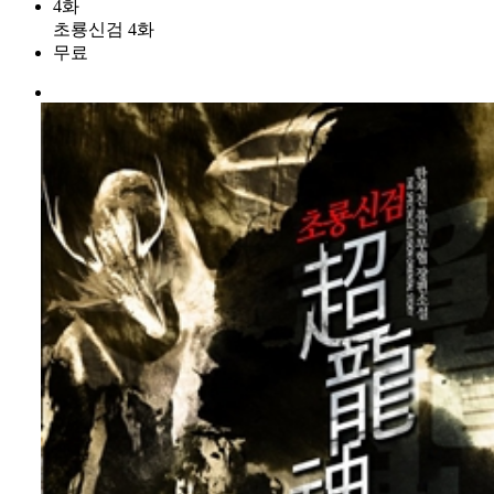
4화
초룡신검 4화
무료