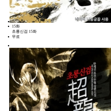
15화
초룡신검 15화
무료