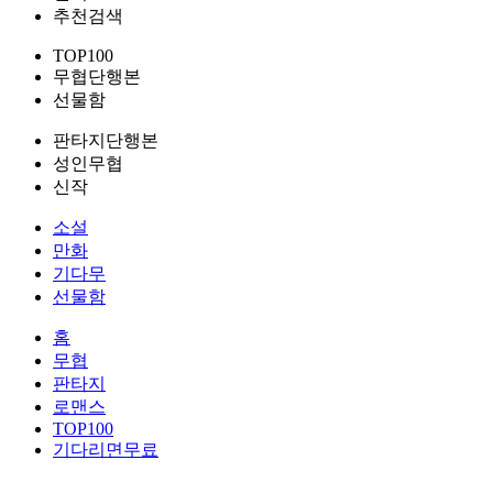
추천검색
TOP100
무협단행본
선물함
판타지단행본
성인무협
신작
소설
만화
기다무
선물함
홈
무협
판타지
로맨스
TOP100
기다리면무료