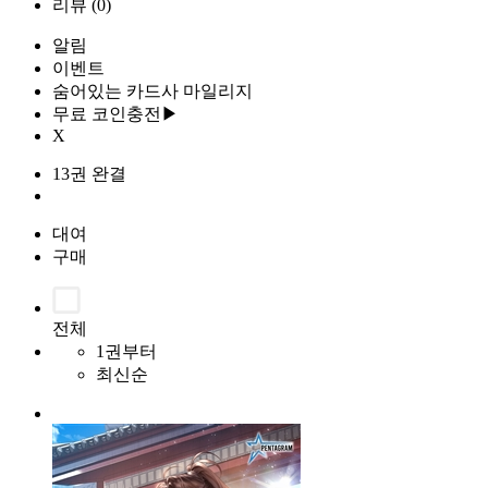
리뷰
(0)
알림
이벤트
숨어있는 카드사 마일리지
무료 코인충전▶
X
13권 완결
대여
구매
전체
1권부터
최신순