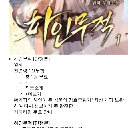
하인무적 [단행본]
원하
전연령 / 신무협
총 1권 무료
?
작품소개
+더보기
황가장의 하인이 된 섭운의 강호종횡기! 최신 개정 보완
하여 다시 선보이게 된 완전판!
기다리면 무료 안내
하인무적 [단행본]