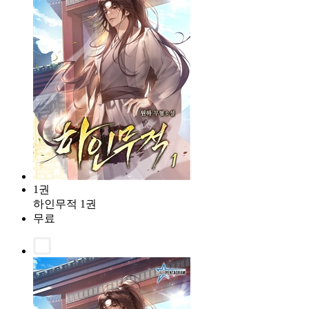
1권
하인무적 1권
무료