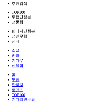
추천검색
TOP100
무협단행본
선물함
판타지단행본
성인무협
신작
소설
만화
기다무
선물함
홈
무협
판타지
로맨스
TOP100
기다리면무료