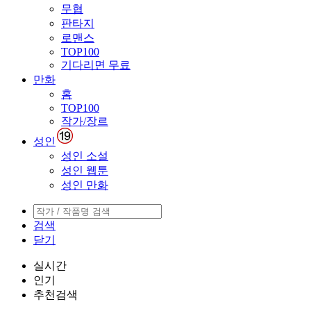
무협
판타지
로맨스
TOP100
기다리면 무료
만화
홈
TOP100
작가/장르
성인
성인 소설
성인 웹툰
성인 만화
검색
닫기
실시간
인기
추천검색