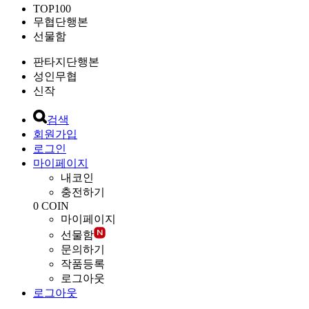
TOP100
무협단행본
선물함
판타지단행본
성인무협
신작
검색
회원가입
로그인
마이페이지
내코인
충전하기
0
COIN
마이페이지
선물함
문의하기
작품등록
로그아웃
로그아웃