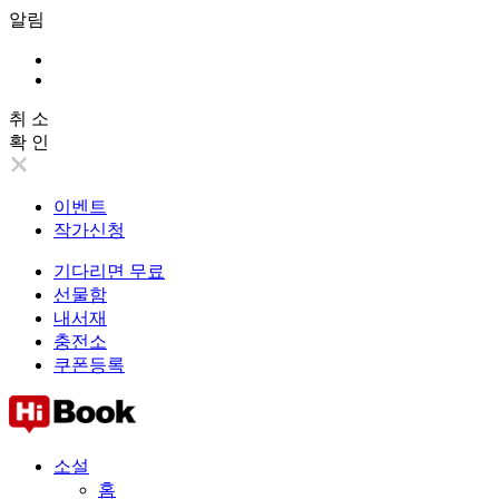
알림
취 소
확 인
이벤트
작가신청
기다리면 무료
선물함
내서재
충전소
쿠폰등록
소설
홈