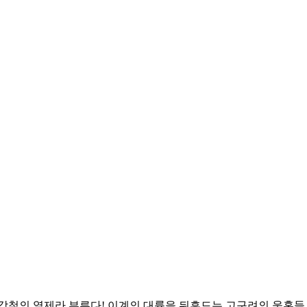
를 강철의 열제라 부른다! 이계의 대륙을 뒤흔드는 고구려의 웅혼들