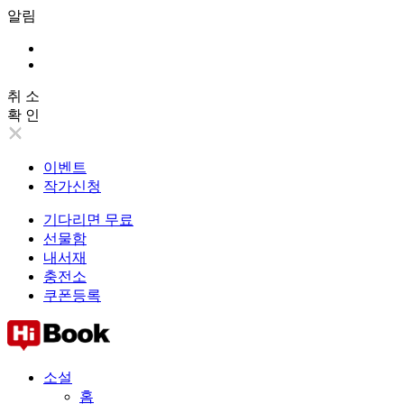
알림
취 소
확 인
이벤트
작가신청
기다리면 무료
선물함
내서재
충전소
쿠폰등록
소설
홈