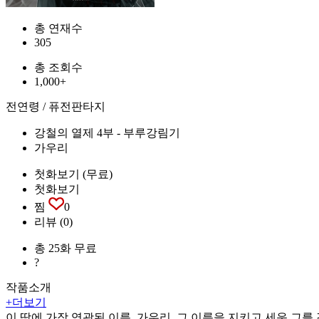
총 연재수
305
총 조회수
1,000+
전연령 / 퓨전판타지
강철의 열제 4부 - 부루강림기
가우리
첫화보기 (무료)
첫화보기
찜
0
리뷰
(0)
총 25화 무료
?
작품소개
+더보기
이 땅에 가장 영광된 이름, 가우리. 그 이름을 지키고 세운 그