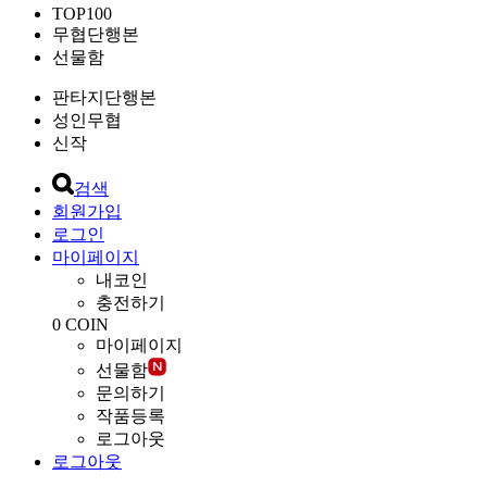
TOP100
무협단행본
선물함
판타지단행본
성인무협
신작
검색
회원가입
로그인
마이페이지
내코인
충전하기
0
COIN
마이페이지
선물함
문의하기
작품등록
로그아웃
로그아웃