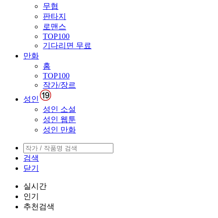
무협
판타지
로맨스
TOP100
기다리면 무료
만화
홈
TOP100
작가/장르
성인
성인 소설
성인 웹툰
성인 만화
검색
닫기
실시간
인기
추천검색