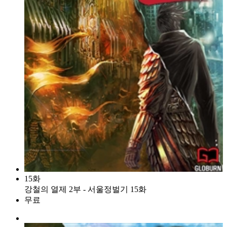
15화
강철의 열제 2부 - 서울정벌기 15화
무료