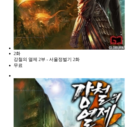
2화
강철의 열제 2부 - 서울정벌기 2화
무료