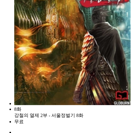
8화
강철의 열제 2부 - 서울정벌기 8화
무료