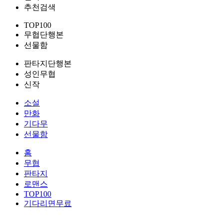
추천검색
TOP100
무협단행본
선물함
판타지단행본
성인무협
신작
소설
만화
기다무
선물함
홈
무협
판타지
로맨스
TOP100
기다리면무료