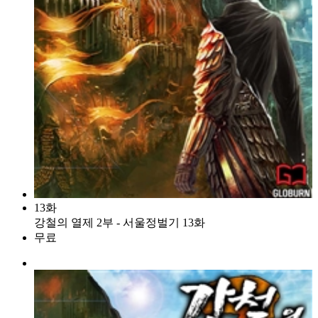
13화
강철의 열제 2부 - 서울정벌기 13화
무료