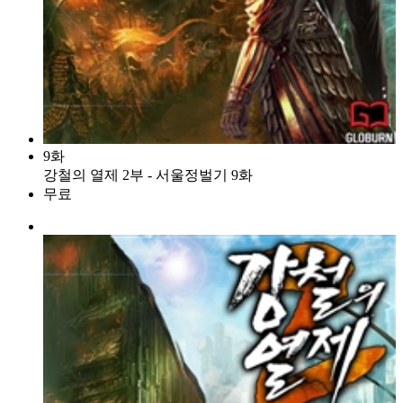
9화
강철의 열제 2부 - 서울정벌기 9화
무료