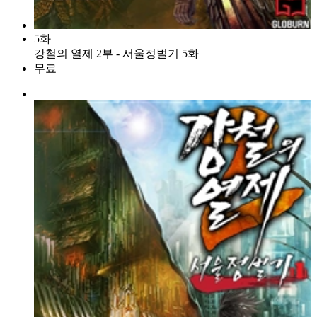
5화
강철의 열제 2부 - 서울정벌기 5화
무료