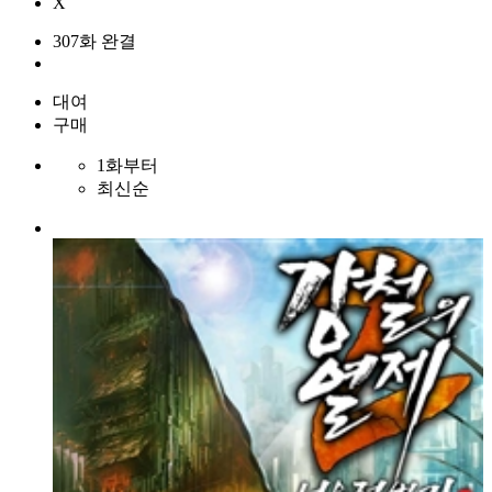
X
307화 완결
대여
구매
1화부터
최신순