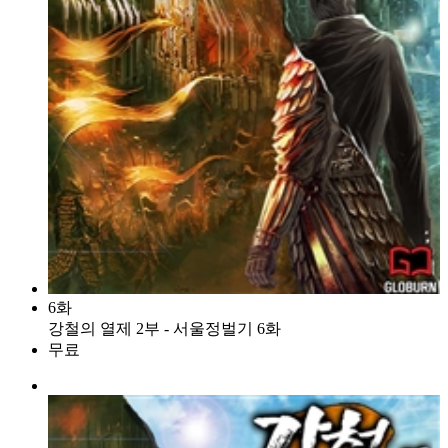
6화
강철의 열제 2부 - 서울정벌기 6화
무료