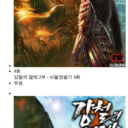
4화
강철의 열제 2부 - 서울정벌기 4화
무료