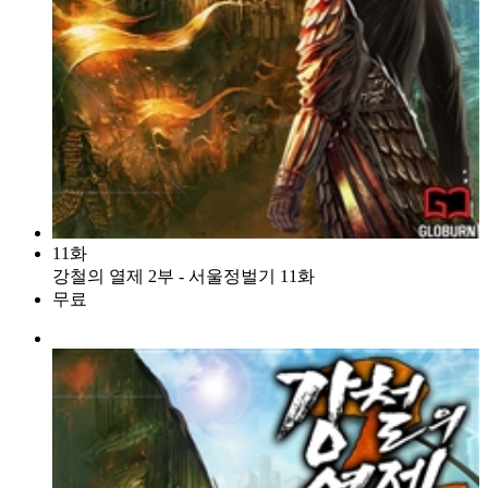
11화
강철의 열제 2부 - 서울정벌기 11화
무료