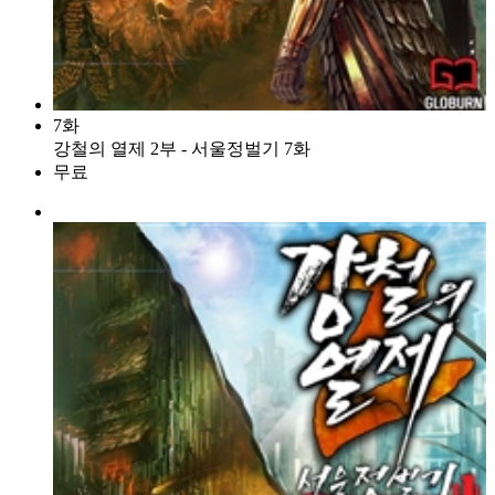
7화
강철의 열제 2부 - 서울정벌기 7화
무료