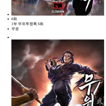
6화
1부 무위투쟁록 6화
무료