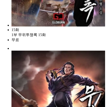
15화
1부 무위투쟁록 15화
무료