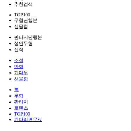
추천검색
TOP100
무협단행본
선물함
판타지단행본
성인무협
신작
소설
만화
기다무
선물함
홈
무협
판타지
로맨스
TOP100
기다리면무료