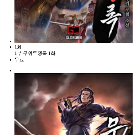
1화
1부 무위투쟁록 1화
무료