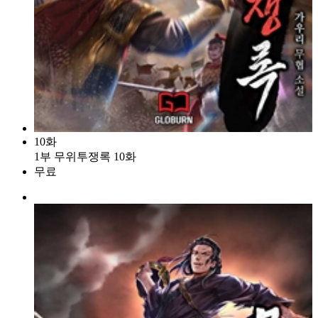
10화
1부 무위투쟁록 10화
무료