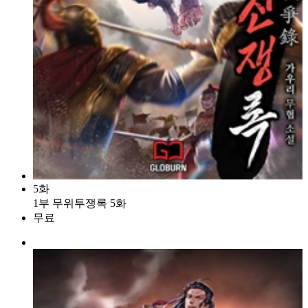
5화
1부 무위투쟁록 5화
무료