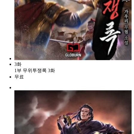
3화
1부 무위투쟁록 3화
무료