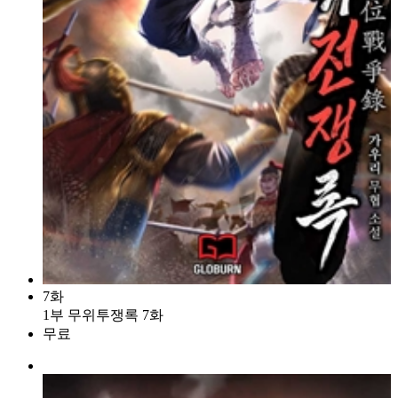
7화
1부 무위투쟁록 7화
무료