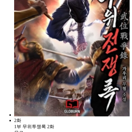
2화
1부 무위투쟁록 2화