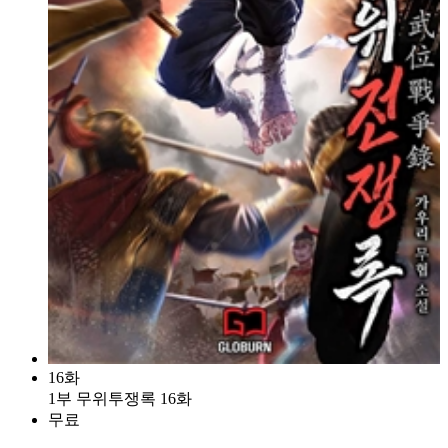
16화
1부 무위투쟁록 16화
무료