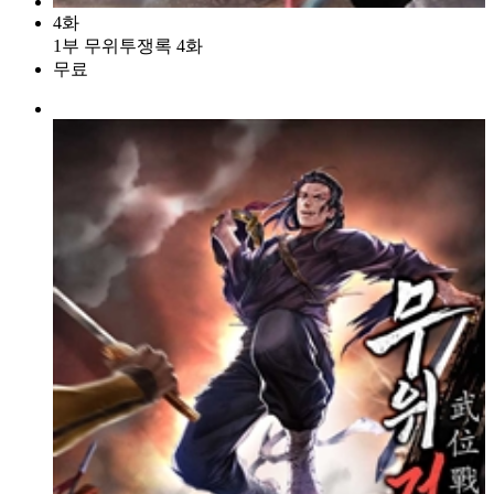
4화
1부 무위투쟁록 4화
무료