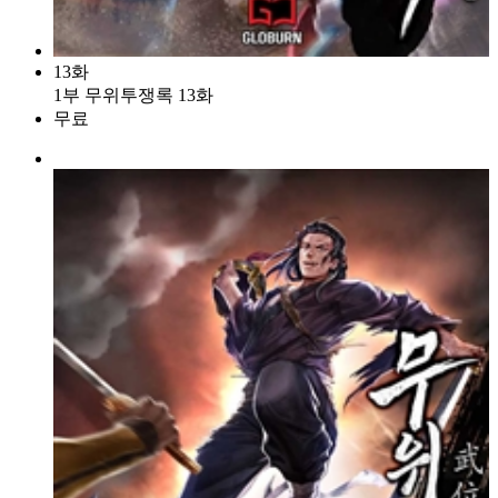
13화
1부 무위투쟁록 13화
무료