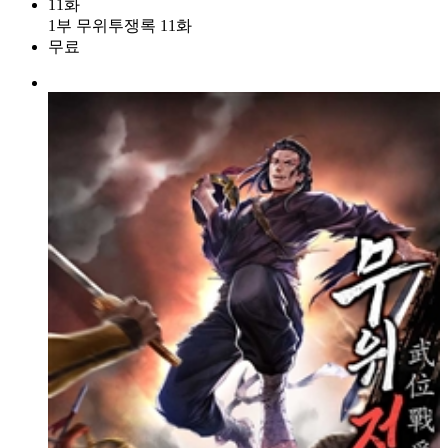
11화
1부 무위투쟁록 11화
무료