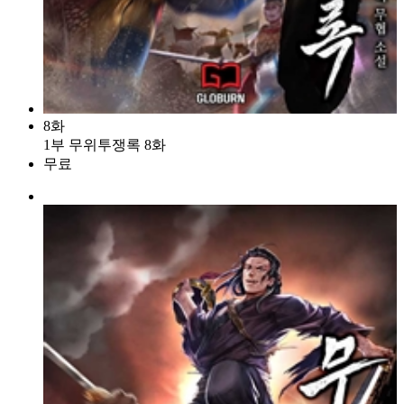
8화
1부 무위투쟁록 8화
무료