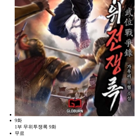
9화
1부 무위투쟁록 9화
무료