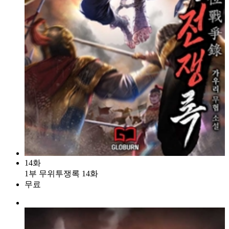
14화
1부 무위투쟁록 14화
무료