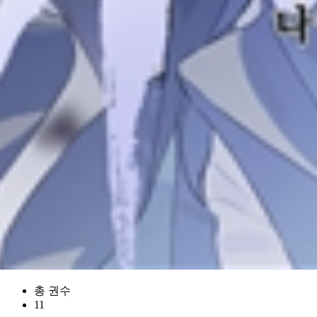
총 권수
11