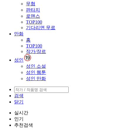
무협
판타지
로맨스
TOP100
기다리면 무료
만화
홈
TOP100
작가/장르
성인
성인 소설
성인 웹툰
성인 만화
검색
닫기
실시간
인기
추천검색