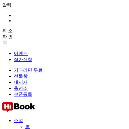
알림
취 소
확 인
이벤트
작가신청
기다리면 무료
선물함
내서재
충전소
쿠폰등록
소설
홈