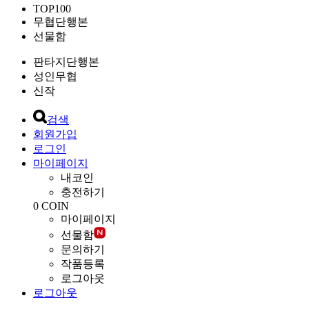
TOP100
무협단행본
선물함
판타지단행본
성인무협
신작
검색
회원가입
로그인
마이페이지
내코인
충전하기
0
COIN
마이페이지
선물함
문의하기
작품등록
로그아웃
로그아웃