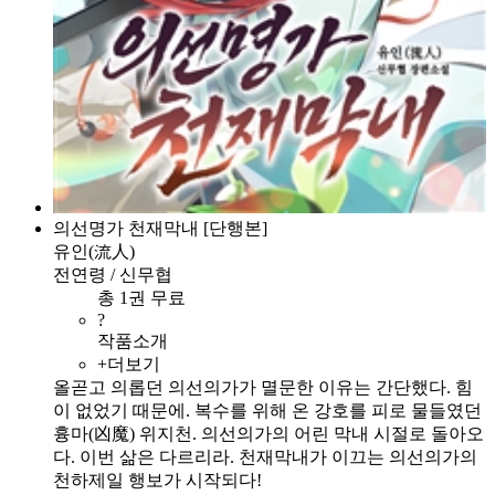
의선명가 천재막내 [단행본]
유인(流人)
전연령 / 신무협
총 1권 무료
?
작품소개
+더보기
올곧고 의롭던 의선의가가 멸문한 이유는 간단했다. 힘
이 없었기 때문에. 복수를 위해 온 강호를 피로 물들였던
흉마(凶魔) 위지천. 의선의가의 어린 막내 시절로 돌아오
다. 이번 삶은 다르리라. 천재막내가 이끄는 의선의가의
천하제일 행보가 시작되다!