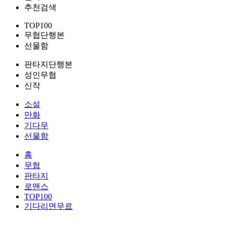
추천검색
TOP100
무협단행본
선물함
판타지단행본
성인무협
신작
소설
만화
기다무
선물함
홈
무협
판타지
로맨스
TOP100
기다리면무료