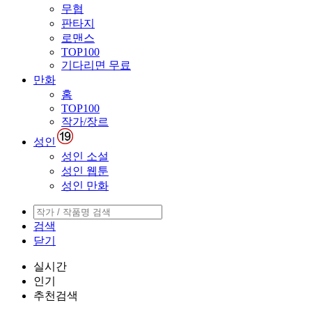
무협
판타지
로맨스
TOP100
기다리면 무료
만화
홈
TOP100
작가/장르
성인
성인 소설
성인 웹툰
성인 만화
검색
닫기
실시간
인기
추천검색