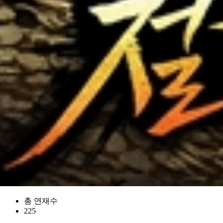
총 연재수
225