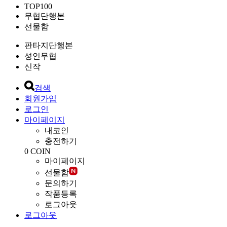
TOP100
무협단행본
선물함
판타지단행본
성인무협
신작
검색
회원가입
로그인
마이페이지
내코인
충전하기
0
COIN
마이페이지
선물함
문의하기
작품등록
로그아웃
로그아웃