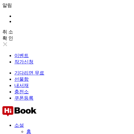
알림
취 소
확 인
이벤트
작가신청
기다리면 무료
선물함
내서재
충전소
쿠폰등록
소설
홈