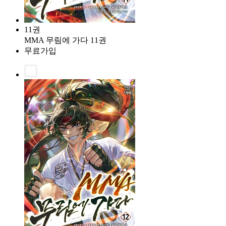
11권
MMA 무림에 가다 11권
무료가입