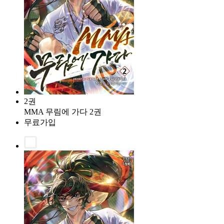
2권
MMA 무림에 가다 2권
무료가입