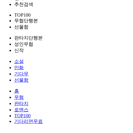
추천검색
TOP100
무협단행본
선물함
판타지단행본
성인무협
신작
소설
만화
기다무
선물함
홈
무협
판타지
로맨스
TOP100
기다리면무료