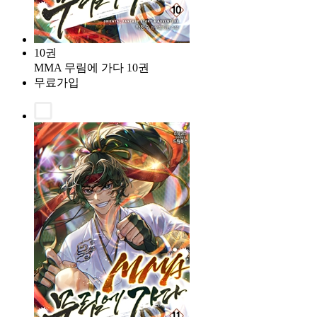
10권
MMA 무림에 가다 10권
무료가입