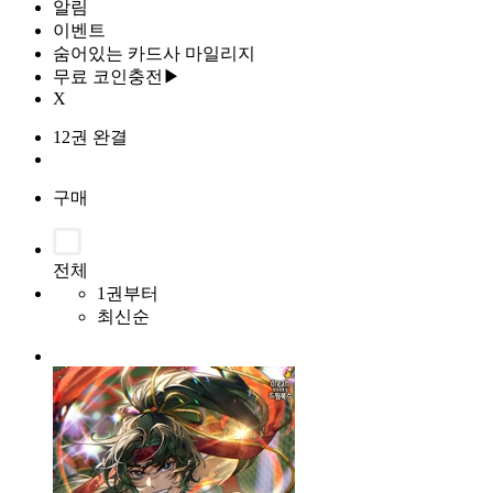
알림
이벤트
숨어있는 카드사 마일리지
무료 코인충전▶
X
12권 완결
구매
전체
1권부터
최신순