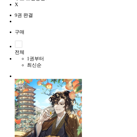
X
9권 완결
구매
전체
1권부터
최신순