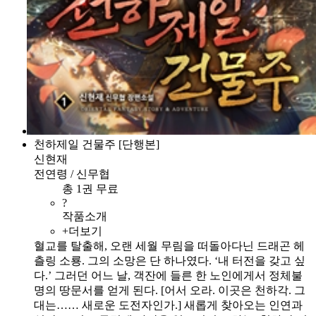
천하제일 건물주 [단행본]
신현재
전연령 / 신무협
총 1권 무료
?
작품소개
+더보기
혈교를 탈출해, 오랜 세월 무림을 떠돌아다닌 드래곤 헤
츨링 소룡. 그의 소망은 단 하나였다. ‘내 터전을 갖고 싶
다.’ 그러던 어느 날, 객잔에 들른 한 노인에게서 정체불
명의 땅문서를 얻게 된다. [어서 오라. 이곳은 천하각. 그
대는…… 새로운 도전자인가.] 새롭게 찾아오는 인연과