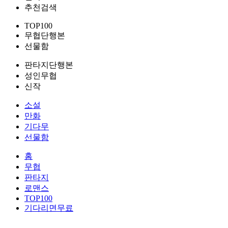
추천검색
TOP100
무협단행본
선물함
판타지단행본
성인무협
신작
소설
만화
기다무
선물함
홈
무협
판타지
로맨스
TOP100
기다리면무료