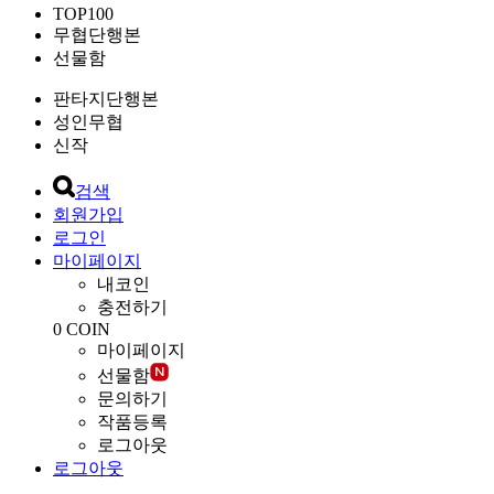
TOP100
무협단행본
선물함
판타지단행본
성인무협
신작
검색
회원가입
로그인
마이페이지
내코인
충전하기
0
COIN
마이페이지
선물함
문의하기
작품등록
로그아웃
로그아웃