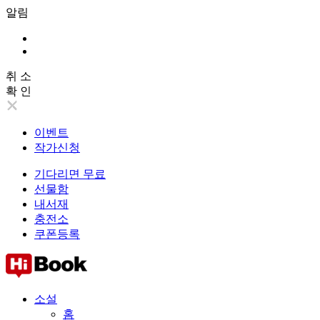
알림
취 소
확 인
이벤트
작가신청
기다리면 무료
선물함
내서재
충전소
쿠폰등록
소설
홈