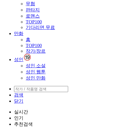
무협
판타지
로맨스
TOP100
기다리면 무료
만화
홈
TOP100
작가/장르
성인
성인 소설
성인 웹툰
성인 만화
검색
닫기
실시간
인기
추천검색