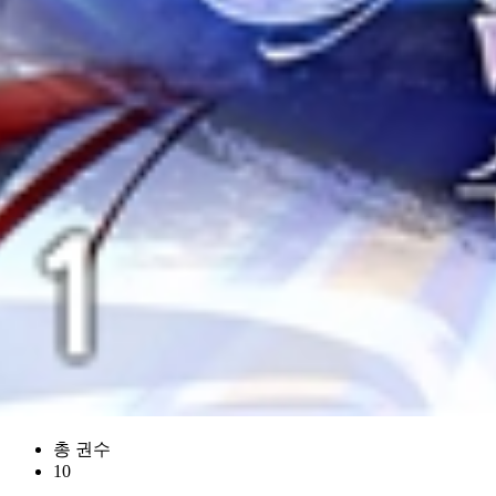
총 권수
10