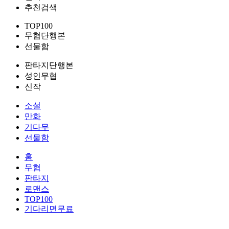
추천검색
TOP100
무협단행본
선물함
판타지단행본
성인무협
신작
소설
만화
기다무
선물함
홈
무협
판타지
로맨스
TOP100
기다리면무료