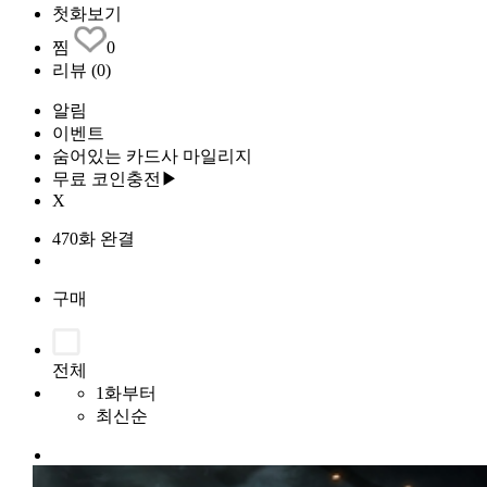
첫화보기
찜
0
리뷰
(0)
알림
이벤트
숨어있는 카드사 마일리지
무료 코인충전▶
X
470화 완결
구매
전체
1화부터
최신순