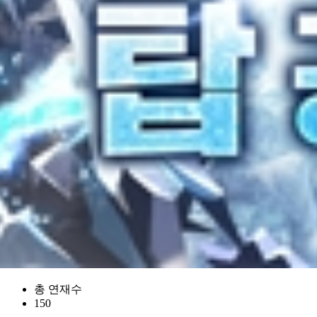
총 연재수
150