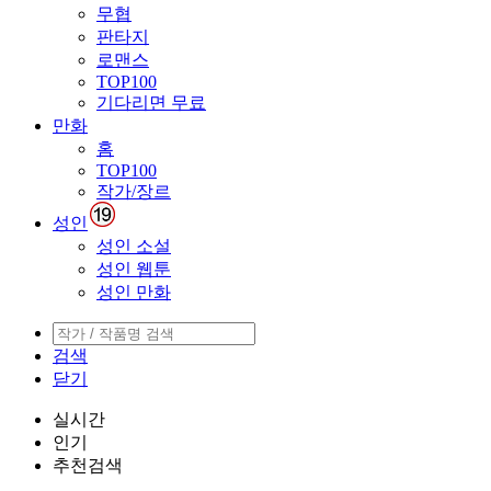
무협
판타지
로맨스
TOP100
기다리면 무료
만화
홈
TOP100
작가/장르
성인
성인 소설
성인 웹툰
성인 만화
검색
닫기
실시간
인기
추천검색