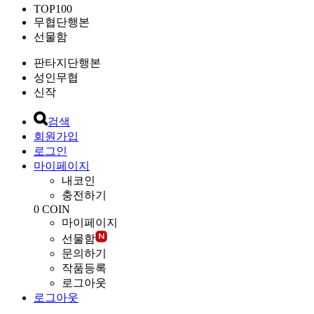
TOP100
무협단행본
선물함
판타지단행본
성인무협
신작
검색
회원가입
로그인
마이페이지
내코인
충전하기
0
COIN
마이페이지
선물함
문의하기
작품등록
로그아웃
로그아웃