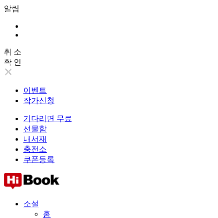
알림
취 소
확 인
이벤트
작가신청
기다리면 무료
선물함
내서재
충전소
쿠폰등록
소설
홈