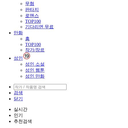
무협
판타지
로맨스
TOP100
기다리면 무료
만화
홈
TOP100
작가/장르
성인
성인 소설
성인 웹툰
성인 만화
검색
닫기
실시간
인기
추천검색