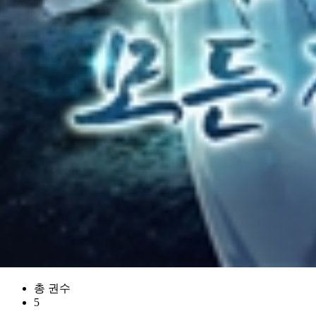
총 권수
5