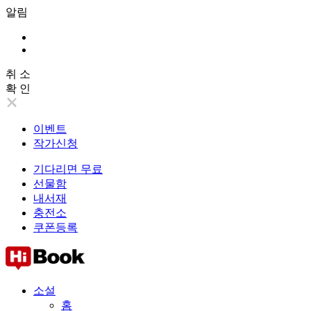
알림
취 소
확 인
이벤트
작가신청
기다리면 무료
선물함
내서재
충전소
쿠폰등록
소설
홈