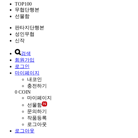
TOP100
무협단행본
선물함
판타지단행본
성인무협
신작
검색
회원가입
로그인
마이페이지
내코인
충전하기
0
COIN
마이페이지
선물함
문의하기
작품등록
로그아웃
로그아웃