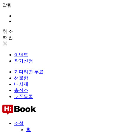
알림
취 소
확 인
이벤트
작가신청
기다리면 무료
선물함
내서재
충전소
쿠폰등록
소설
홈