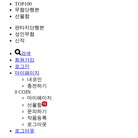
TOP100
무협단행본
선물함
판타지단행본
성인무협
신작
검색
회원가입
로그인
마이페이지
내코인
충전하기
0
COIN
마이페이지
선물함
문의하기
작품등록
로그아웃
로그아웃