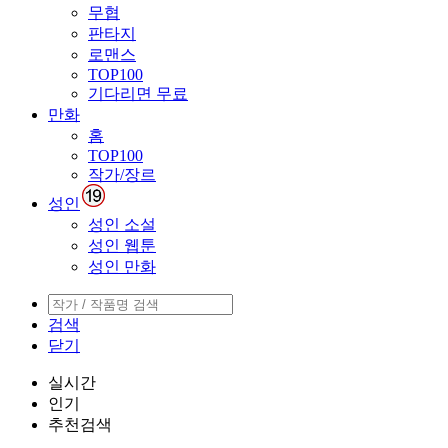
무협
판타지
로맨스
TOP100
기다리면 무료
만화
홈
TOP100
작가/장르
성인
성인 소설
성인 웹툰
성인 만화
검색
닫기
실시간
인기
추천검색