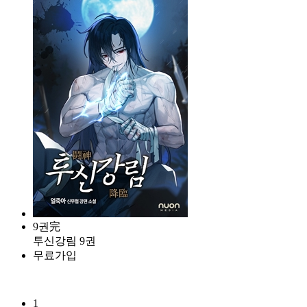
9권完
투신강림 9권
무료가입
1