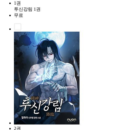
1권
투신강림 1권
무료
2권