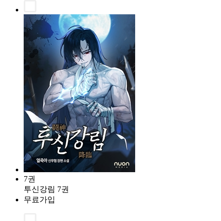
7권
투신강림 7권
무료가입