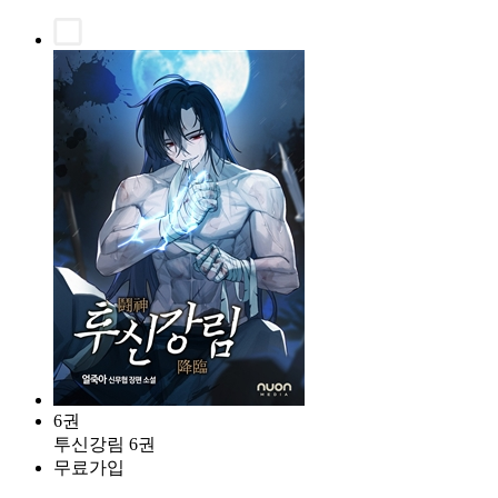
6권
투신강림 6권
무료가입