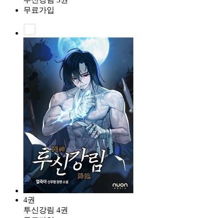
무료가입
4권
투신강림 4권