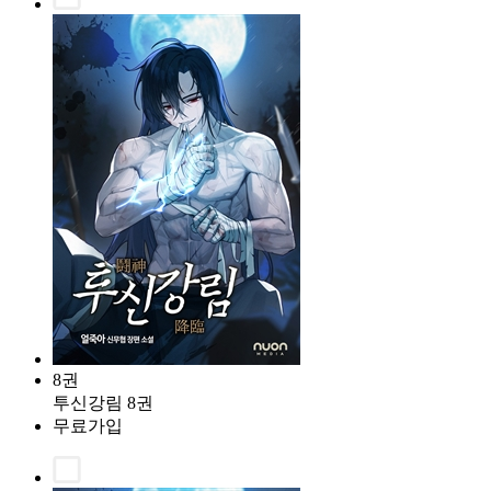
8권
투신강림 8권
무료가입