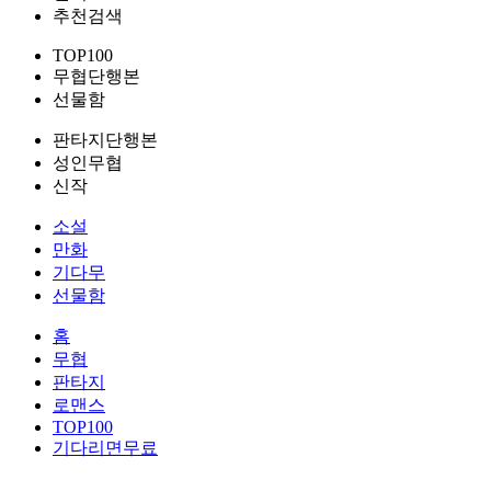
추천검색
TOP100
무협단행본
선물함
판타지단행본
성인무협
신작
소설
만화
기다무
선물함
홈
무협
판타지
로맨스
TOP100
기다리면무료