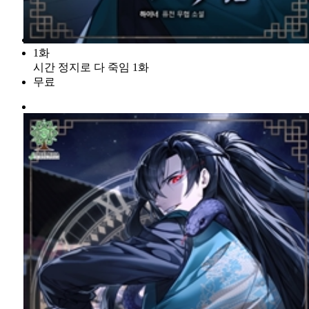
1화
시간 정지로 다 죽임 1화
무료