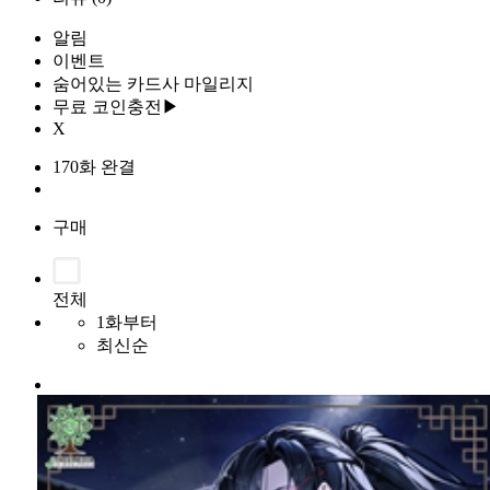
알림
이벤트
숨어있는 카드사 마일리지
무료 코인충전▶
X
170화 완결
구매
전체
1화부터
최신순