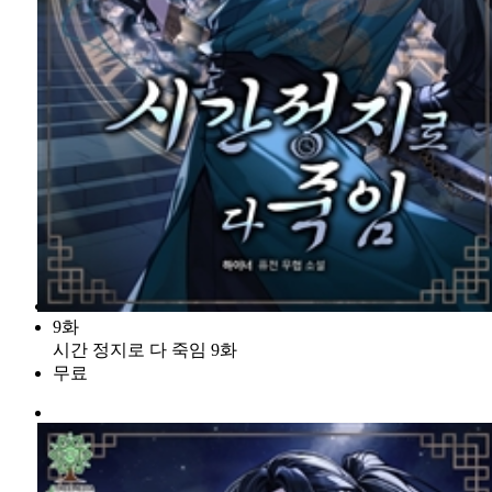
9화
시간 정지로 다 죽임 9화
무료