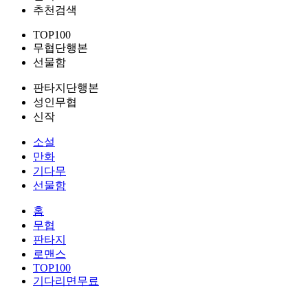
추천검색
TOP100
무협단행본
선물함
판타지단행본
성인무협
신작
소설
만화
기다무
선물함
홈
무협
판타지
로맨스
TOP100
기다리면무료