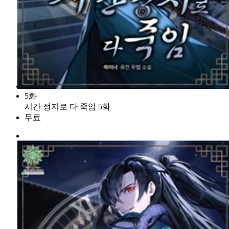
5화
시간 정지로 다 죽임 5화
무료