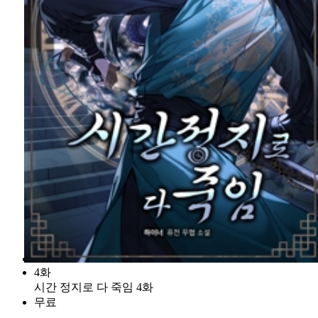
4화
시간 정지로 다 죽임 4화
무료