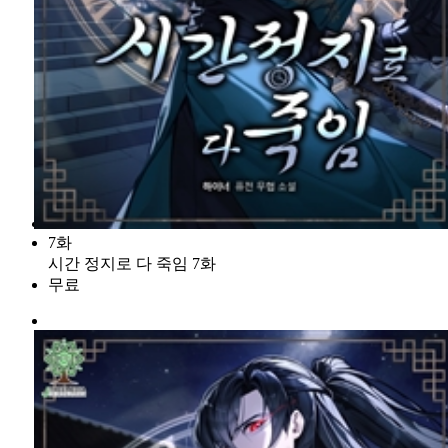
7화
시간 정지로 다 죽임 7화
무료