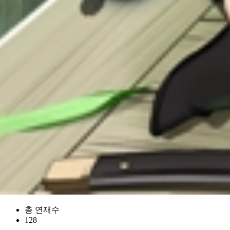
총 연재수
128