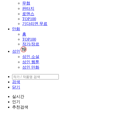
무협
판타지
로맨스
TOP100
기다리면 무료
만화
홈
TOP100
작가/장르
성인
성인 소설
성인 웹툰
성인 만화
검색
닫기
실시간
인기
추천검색