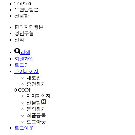
TOP100
무협단행본
선물함
판타지단행본
성인무협
신작
검색
회원가입
로그인
마이페이지
내코인
충전하기
0
COIN
마이페이지
선물함
문의하기
작품등록
로그아웃
로그아웃