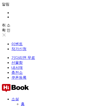
알림
취 소
확 인
이벤트
작가신청
기다리면 무료
선물함
내서재
충전소
쿠폰등록
소설
홈