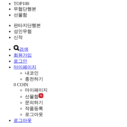
TOP100
무협단행본
선물함
판타지단행본
성인무협
신작
검색
회원가입
로그인
마이페이지
내코인
충전하기
0
COIN
마이페이지
선물함
문의하기
작품등록
로그아웃
로그아웃