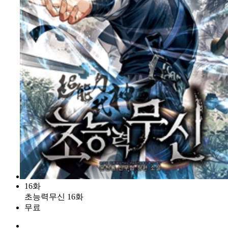
16화
초능력무신 16화
무료