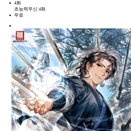
4화
초능력무신 4화
무료