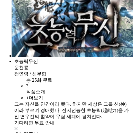
초능력무신
운천룡
전연령 / 신무협
총 25화 무료
?
작품소개
+더보기
그는 자신을 인간이라 했다. 하지만 세상은 그를 신(神)
이라 부르며 경배했다. 전지전능한 초능력(超能力)을 가
진 연우진의 활약이 무림 세계에 펼쳐진다.
기다리면 무료 안내