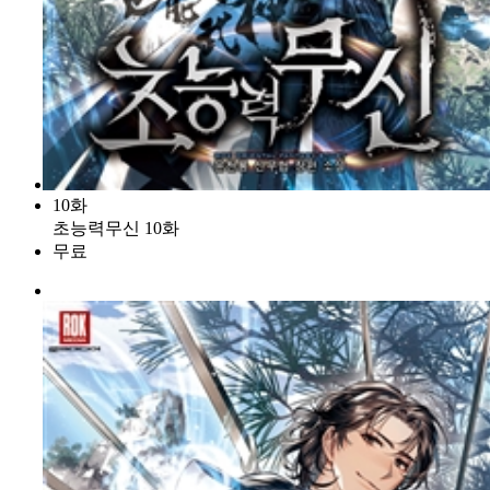
10화
초능력무신 10화
무료