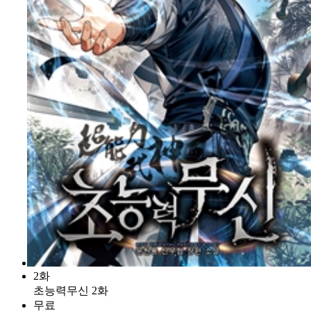
2화
초능력무신 2화
무료