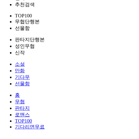
추천검색
TOP100
무협단행본
선물함
판타지단행본
성인무협
신작
소설
만화
기다무
선물함
홈
무협
판타지
로맨스
TOP100
기다리면무료