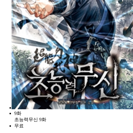
9화
초능력무신 9화
무료