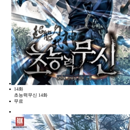
14화
초능력무신 14화
무료