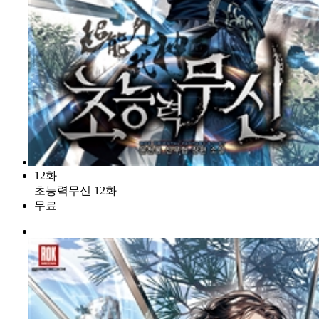
12화
초능력무신 12화
무료