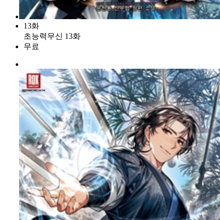
13화
초능력무신 13화
무료