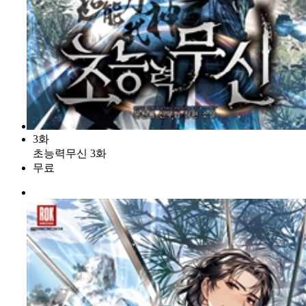
3화
초능력무신 3화
무료