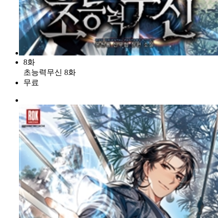
8화
초능력무신 8화
무료