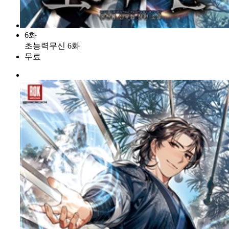
6화
초능력무신 6화
무료