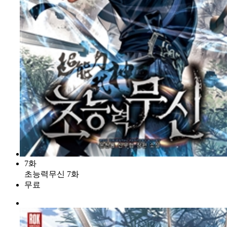
7화
초능력무신 7화
무료