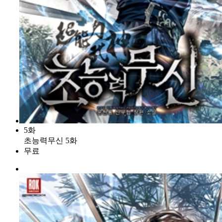
5화
초능력무신 5화
무료