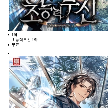
1화
초능력무신 1화
무료