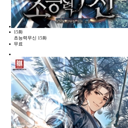
15화
초능력무신 15화
무료