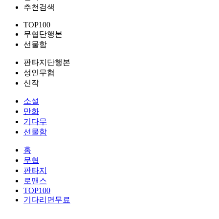
추천검색
TOP100
무협단행본
선물함
판타지단행본
성인무협
신작
소설
만화
기다무
선물함
홈
무협
판타지
로맨스
TOP100
기다리면무료