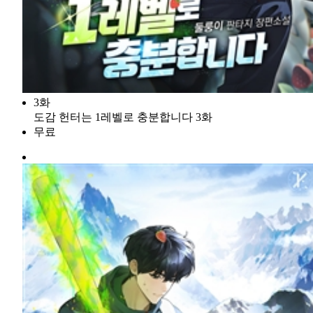
3화
도감 헌터는 1레벨로 충분합니다 3화
무료