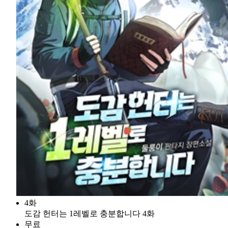
4화
도감 헌터는 1레벨로 충분합니다 4화
무료