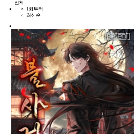
전체
1화부터
최신순