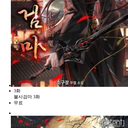
3화
불사검마 3화
무료