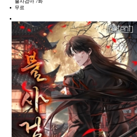
불사검마 7화
무료