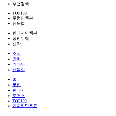
추천검색
TOP100
무협단행본
선물함
판타지단행본
성인무협
신작
소설
만화
기다무
선물함
홈
무협
판타지
로맨스
TOP100
기다리면무료