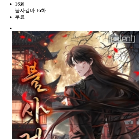
16화
불사검마 16화
무료