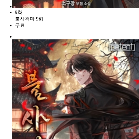
9화
불사검마 9화
무료