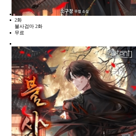
2화
불사검마 2화
무료