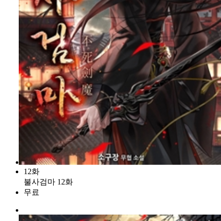
12화
불사검마 12화
무료