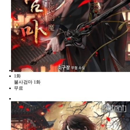
1화
불사검마 1화
무료