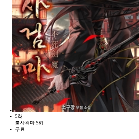
5화
불사검마 5화
무료