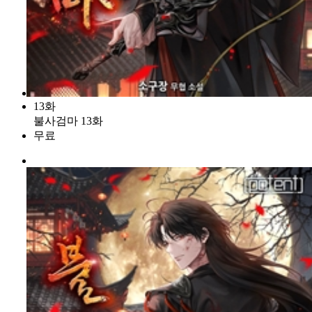
13화
불사검마 13화
무료