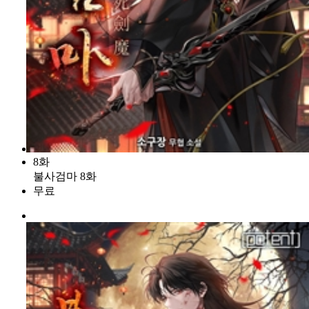
8화
불사검마 8화
무료