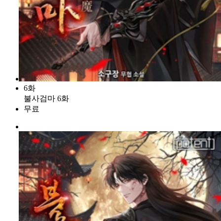
6화
불사검마 6화
무료