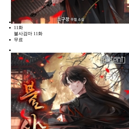
11화
불사검마 11화
무료