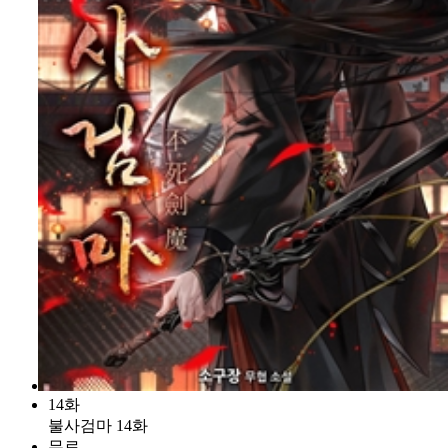
14화
불사검마 14화
무료