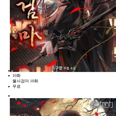
10화
불사검마 10화
무료