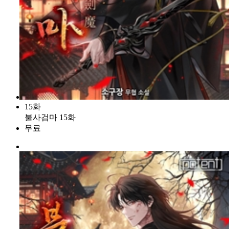
15화
불사검마 15화
무료