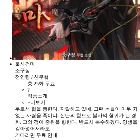
불사검마
소구장
전연령 / 신무협
총 25화 무료
?
작품소개
+더보기
무로서 협을 행한다. 지랄하고 있네. 그런 놈들이 아무 죄
없는 사람을 죽이냐. 신단의 힘으로 불사의 혈귀가 된 경
휘. 그의 검이 중원을 향한다. 반드시 복수하겠다. 영생을
갈아넣어서라도.
기다리면 무료 안내