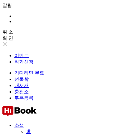
알림
취 소
확 인
이벤트
작가신청
기다리면 무료
선물함
내서재
충전소
쿠폰등록
소설
홈