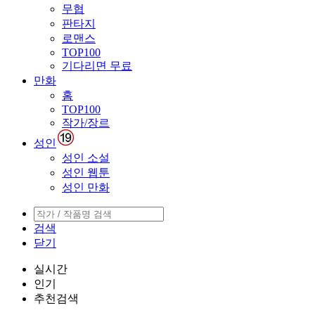
무협
판타지
로맨스
TOP100
기다리면 무료
만화
홈
TOP100
작가/장르
성인
성인 소설
성인 웹툰
성인 만화
검색
닫기
실시간
인기
추천검색