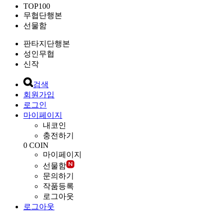
TOP100
무협단행본
선물함
판타지단행본
성인무협
신작
검색
회원가입
로그인
마이페이지
내코인
충전하기
0
COIN
마이페이지
선물함
문의하기
작품등록
로그아웃
로그아웃