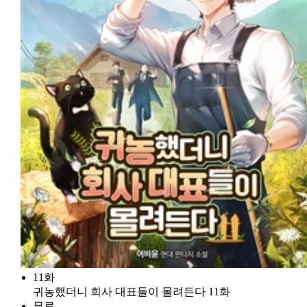
11화
귀농했더니 회사 대표들이 몰려든다 11화
무료