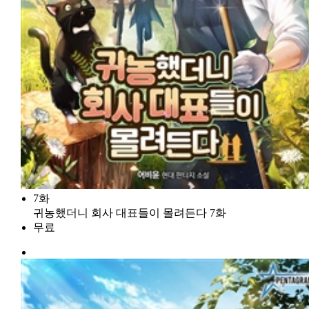
7화
귀농했더니 회사 대표들이 몰려든다 7화
무료