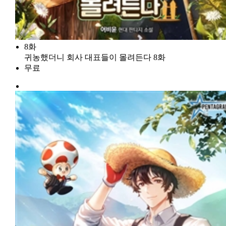
8화
귀농했더니 회사 대표들이 몰려든다 8화
무료