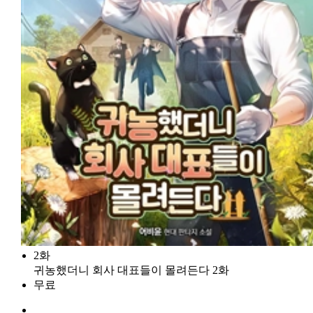
2화
귀농했더니 회사 대표들이 몰려든다 2화
무료