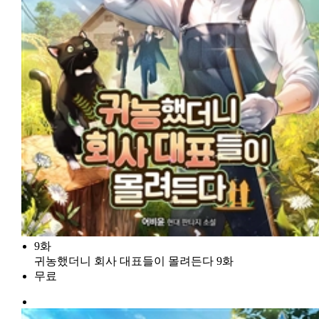
9화
귀농했더니 회사 대표들이 몰려든다 9화
무료