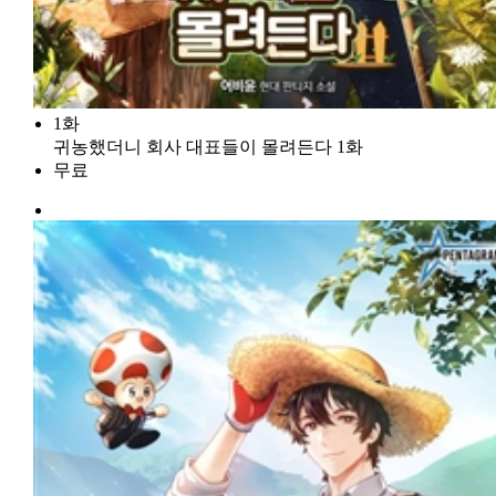
1화
귀농했더니 회사 대표들이 몰려든다 1화
무료