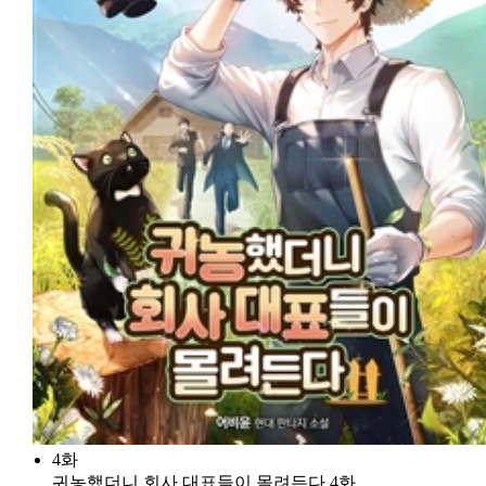
4화
귀농했더니 회사 대표들이 몰려든다 4화