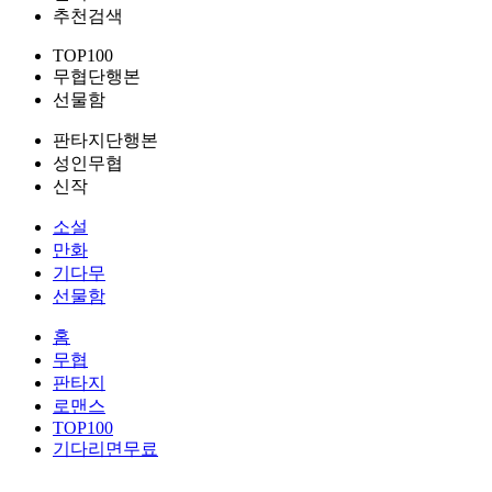
추천검색
TOP100
무협단행본
선물함
판타지단행본
성인무협
신작
소설
만화
기다무
선물함
홈
무협
판타지
로맨스
TOP100
기다리면무료