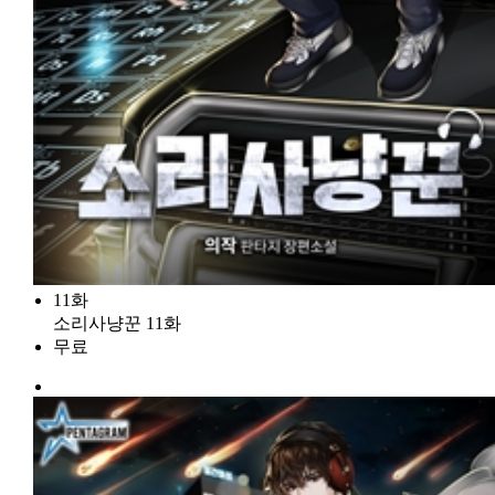
11화
소리사냥꾼 11화
무료