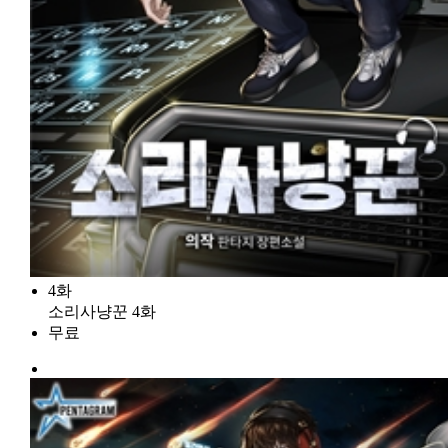
4화
소리사냥꾼 4화
무료