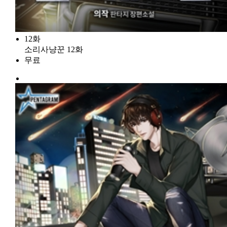
12화
소리사냥꾼 12화
무료