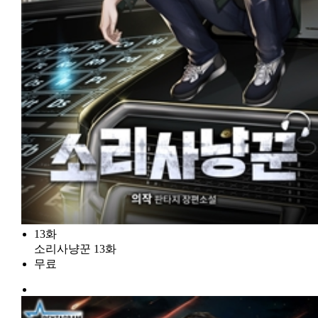
13화
소리사냥꾼 13화
무료