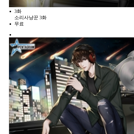
3화
소리사냥꾼 3화
무료