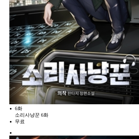
6화
소리사냥꾼 6화
무료