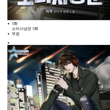
5화
소리사냥꾼 5화
무료