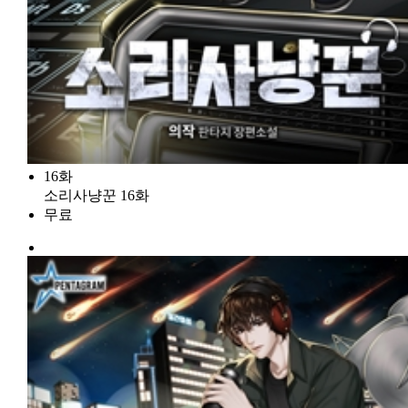
16화
소리사냥꾼 16화
무료