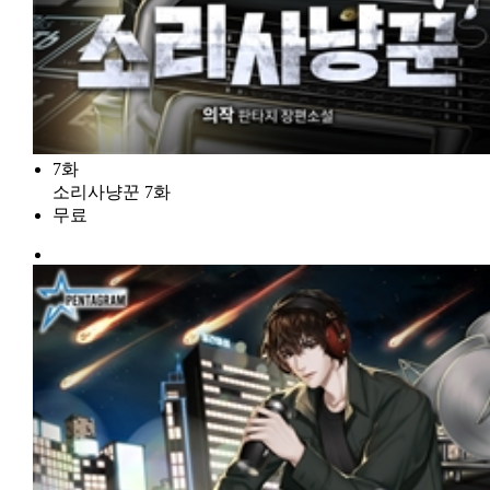
7화
소리사냥꾼 7화
무료