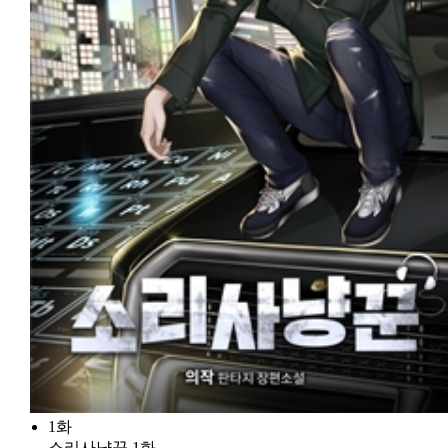
1화
소리사냥꾼 1화