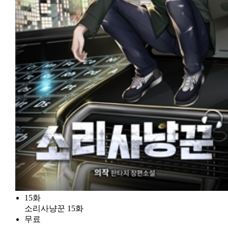
15화
소리사냥꾼 15화
무료