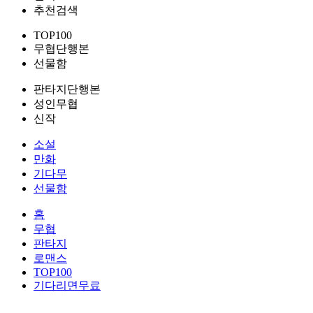
추천검색
TOP100
무협단행본
선물함
판타지단행본
성인무협
신작
소설
만화
기다무
선물함
홈
무협
판타지
로맨스
TOP100
기다리면무료