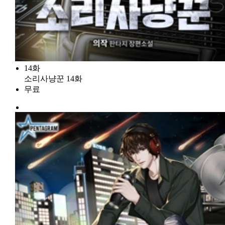
14화
소리사냥꾼 14화
무료