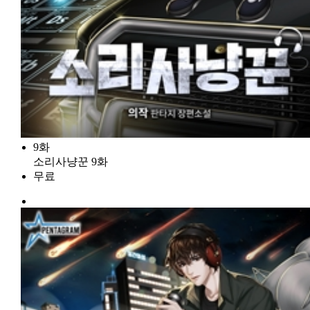
9화
소리사냥꾼 9화
무료