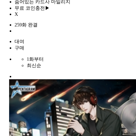
숨어있는 카드사 마일리지
무료 코인충전▶
X
259화 완결
대여
구매
1화부터
최신순