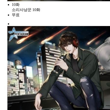
10화
소리사냥꾼 10화
무료