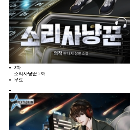
2화
소리사냥꾼 2화
무료