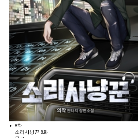
8화
소리사냥꾼 8화