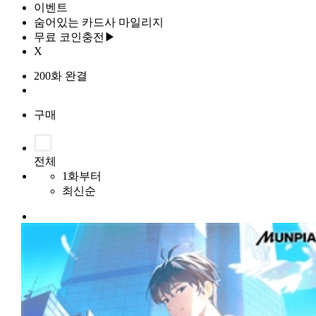
이벤트
숨어있는 카드사 마일리지
무료 코인충전▶
X
200화 완결
구매
전체
1화부터
최신순