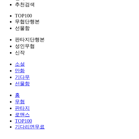
추천검색
TOP100
무협단행본
선물함
판타지단행본
성인무협
신작
소설
만화
기다무
선물함
홈
무협
판타지
로맨스
TOP100
기다리면무료