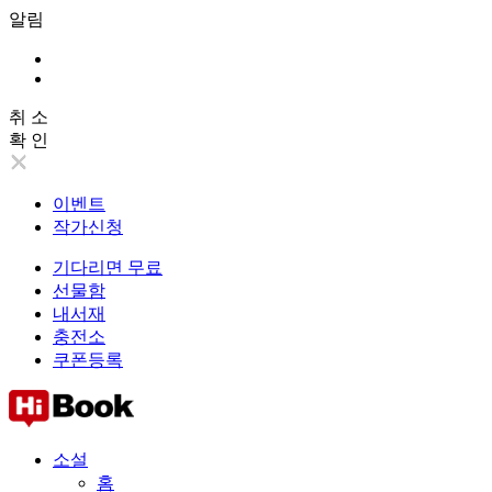
알림
취 소
확 인
이벤트
작가신청
기다리면 무료
선물함
내서재
충전소
쿠폰등록
소설
홈