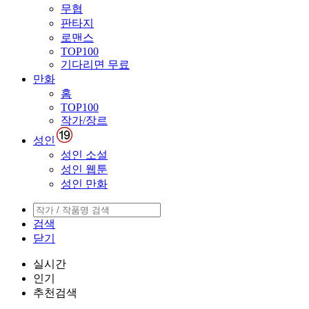
무협
판타지
로맨스
TOP100
기다리면 무료
만화
홈
TOP100
작가/장르
성인
성인 소설
성인 웹툰
성인 만화
검색
닫기
실시간
인기
추천검색