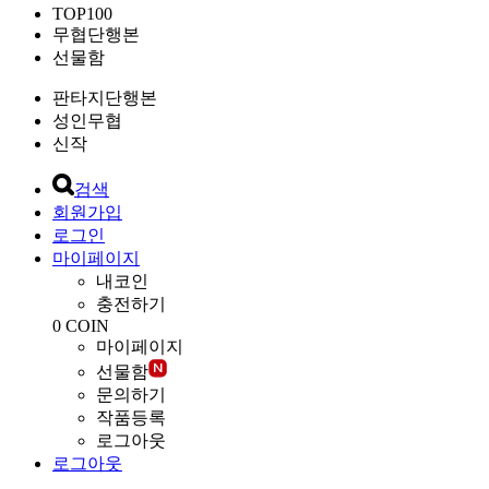
TOP100
무협단행본
선물함
판타지단행본
성인무협
신작
검색
회원가입
로그인
마이페이지
내코인
충전하기
0
COIN
마이페이지
선물함
문의하기
작품등록
로그아웃
로그아웃