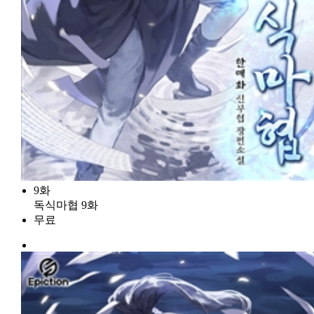
9화
독식마협 9화
무료