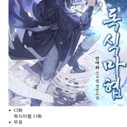
13화
독식마협 13화
무료