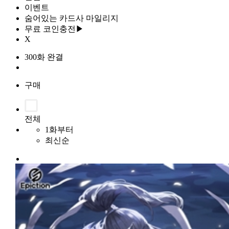
이벤트
숨어있는 카드사 마일리지
무료 코인충전▶
X
300화 완결
구매
전체
1화부터
최신순