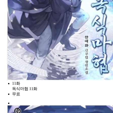
11화
독식마협 11화
무료