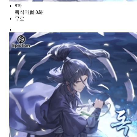
8화
독식마협 8화
무료