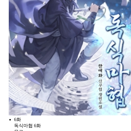
6화
독식마협 6화