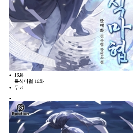
16화
독식마협 16화
무료