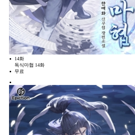
14화
독식마협 14화
무료