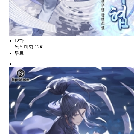
12화
독식마협 12화
무료