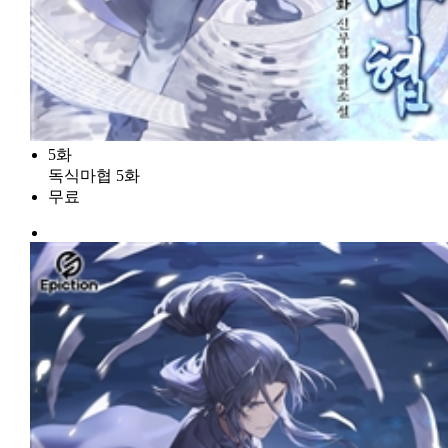
5화
독식마협 5화
무료