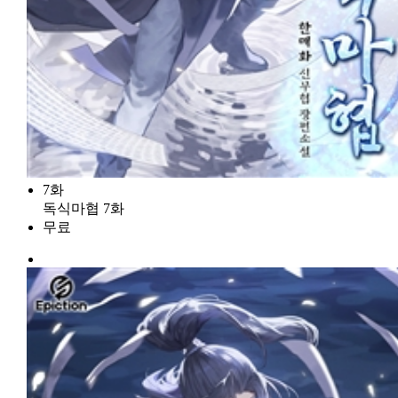
7화
독식마협 7화
무료