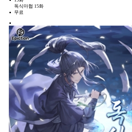
독식마협 15화
무료