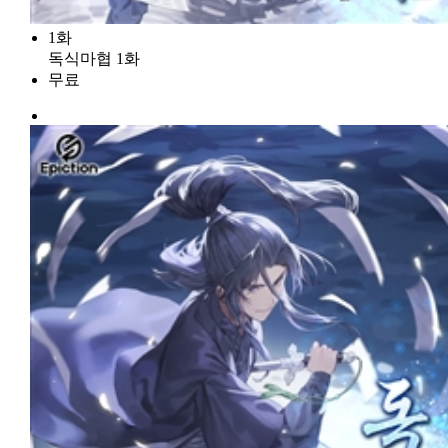
1화
독식마협 1화
무료