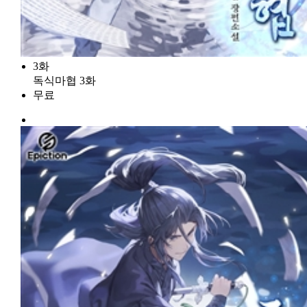
3화
독식마협 3화
무료