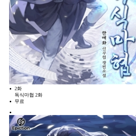
2화
독식마협 2화
무료