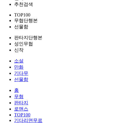
추천검색
TOP100
무협단행본
선물함
판타지단행본
성인무협
신작
소설
만화
기다무
선물함
홈
무협
판타지
로맨스
TOP100
기다리면무료