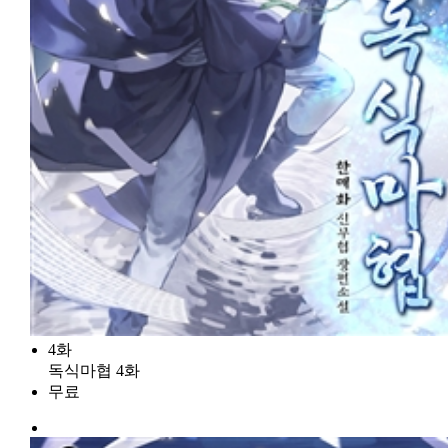
4화
독식마협 4화
무료