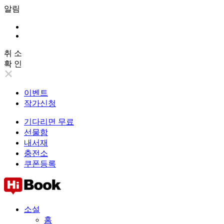
알림
취 소
확 인
이벤트
작가신청
기다리면 무료
선물함
내서재
충전소
쿠폰등록
소설
홈