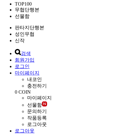
TOP100
무협단행본
선물함
판타지단행본
성인무협
신작
검색
회원가입
로그인
마이페이지
내코인
충전하기
0
COIN
마이페이지
선물함
문의하기
작품등록
로그아웃
로그아웃