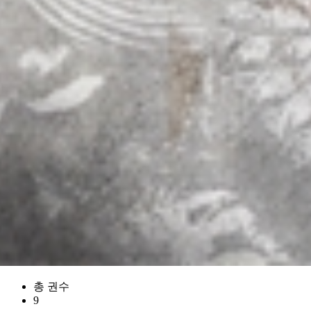
총 권수
9