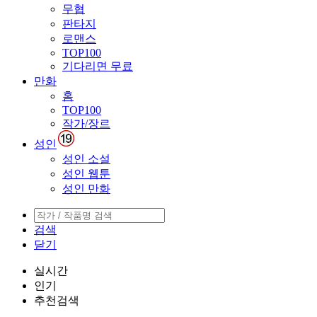
무협
판타지
로맨스
TOP100
기다리면 무료
만화
홈
TOP100
작가/장르
성인
성인 소설
성인 웹툰
성인 만화
검색
닫기
실시간
인기
추천검색