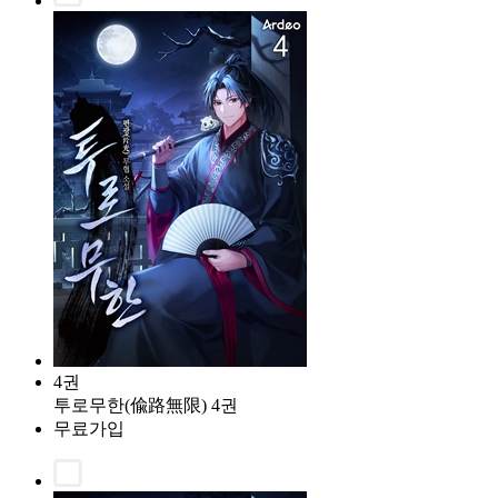
4권
투로무한(偸路無限) 4권
무료가입