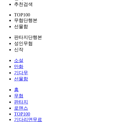
추천검색
TOP100
무협단행본
선물함
판타지단행본
성인무협
신작
소설
만화
기다무
선물함
홈
무협
판타지
로맨스
TOP100
기다리면무료