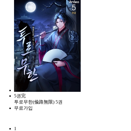
5권完
투로무한(偸路無限) 5권
무료가입
1