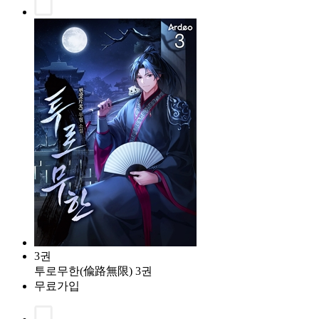
3권
투로무한(偸路無限) 3권
무료가입