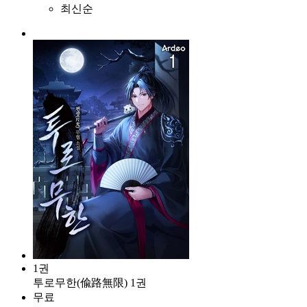
최신순
1권
투로무한(偸路無限) 1권
무료