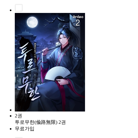
2권
투로무한(偸路無限) 2권
무료가입