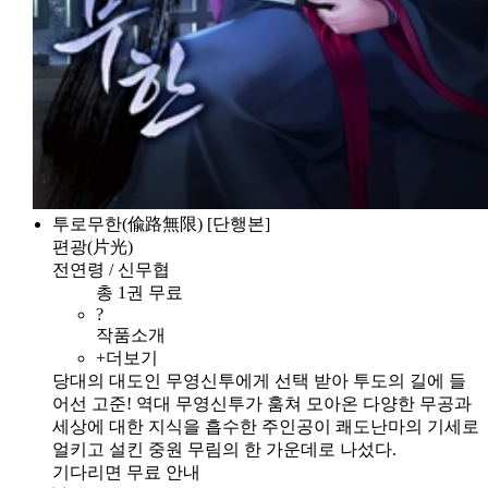
투로무한(偸路無限) [단행본]
편광(片光)
전연령 / 신무협
총 1권 무료
?
작품소개
+더보기
당대의 대도인 무영신투에게 선택 받아 투도의 길에 들
어선 고준! 역대 무영신투가 훔쳐 모아온 다양한 무공과
세상에 대한 지식을 흡수한 주인공이 쾌도난마의 기세로
얼키고 설킨 중원 무림의 한 가운데로 나섰다.
기다리면 무료 안내