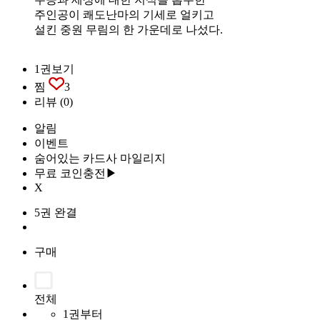
주인공이 쾌도난마의 기세로 얼키고
설킨 중원 무림의 한 가운데로 나섰다.
1권보기
찜
3
리뷰
(0)
알림
이벤트
숨어있는 카드사 마일리지
무료 코인충전▶
X
5권 완결
구매
전체
1권부터