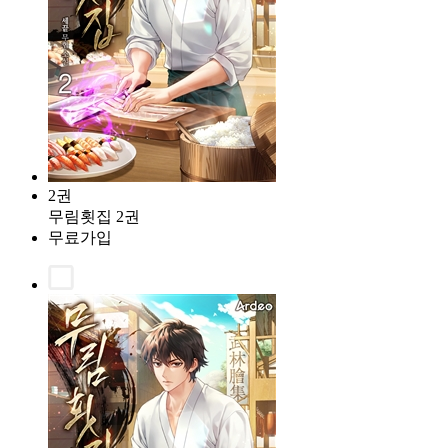
2권
무림횟집 2권
무료가입