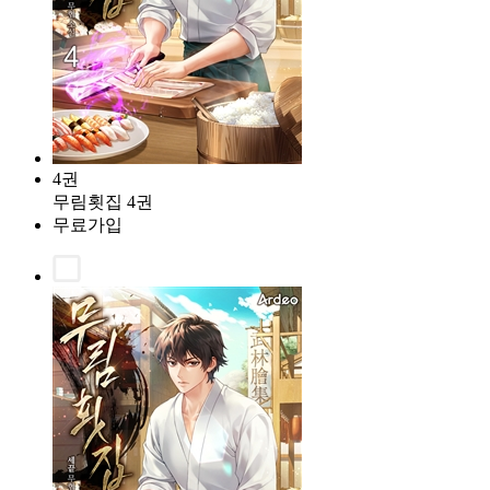
4권
무림횟집 4권
무료가입