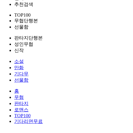
추천검색
TOP100
무협단행본
선물함
판타지단행본
성인무협
신작
소설
만화
기다무
선물함
홈
무협
판타지
로맨스
TOP100
기다리면무료