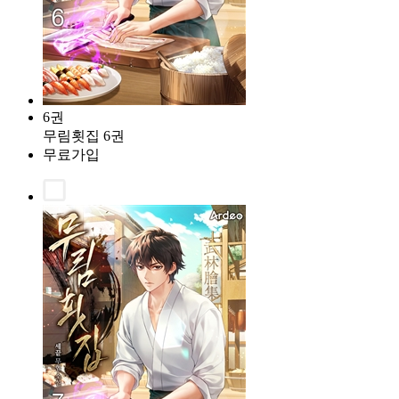
6권
무림횟집 6권
무료가입