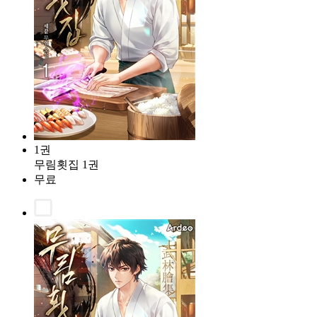
1권
무림횟집 1권
무료