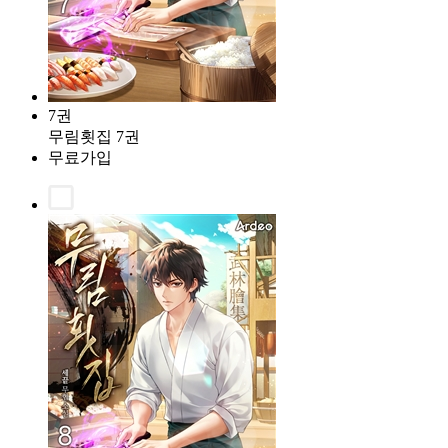
7권
무림횟집 7권
무료가입