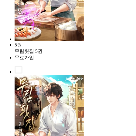
5권
무림횟집 5권
무료가입