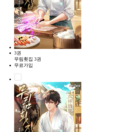
3권
무림횟집 3권
무료가입