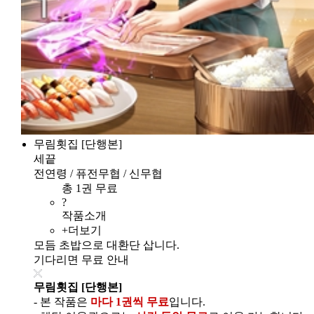
무림횟집 [단행본]
세끝
전연령 / 퓨전무협 / 신무협
총 1권 무료
?
작품소개
+더보기
모듬 초밥으로 대환단 삽니다.
기다리면 무료 안내
무림횟집 [단행본]
- 본 작품은
마다 1권씩 무료
입니다.