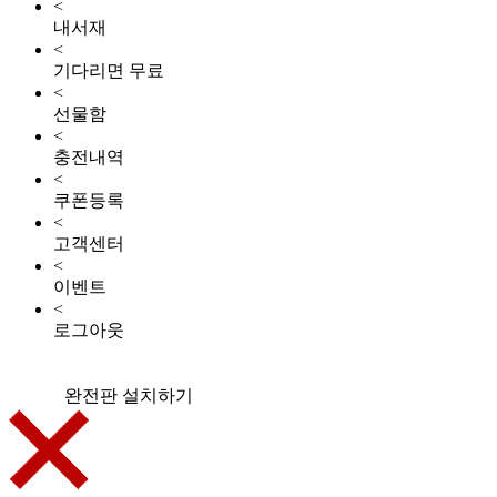
<
내서재
<
기다리면 무료
<
선물함
<
충전내역
<
쿠폰등록
<
고객센터
<
이벤트
<
로그아웃
완전판 설치하기