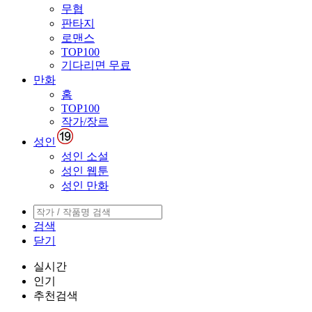
무협
판타지
로맨스
TOP100
기다리면 무료
만화
홈
TOP100
작가/장르
성인
성인 소설
성인 웹툰
성인 만화
검색
닫기
실시간
인기
추천검색