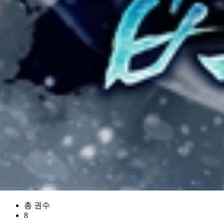
총 권수
8