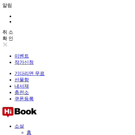
알림
취 소
확 인
이벤트
작가신청
기다리면 무료
선물함
내서재
충전소
쿠폰등록
소설
홈