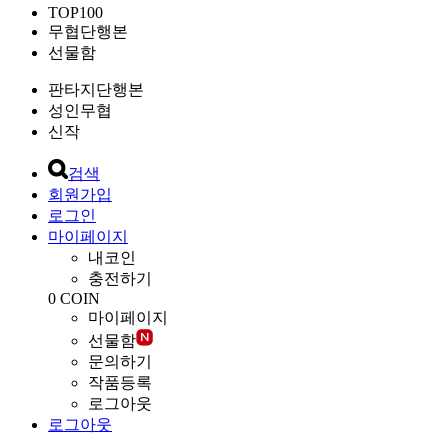
TOP100
무협단행본
선물함
판타지단행본
성인무협
신작
검색
회원가입
로그인
마이페이지
내코인
충전하기
0
COIN
마이페이지
선물함
문의하기
작품등록
로그아웃
로그아웃