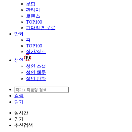
무협
판타지
로맨스
TOP100
기다리면 무료
만화
홈
TOP100
작가/장르
성인
성인 소설
성인 웹툰
성인 만화
검색
닫기
실시간
인기
추천검색