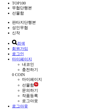
TOP100
무협단행본
선물함
판타지단행본
성인무협
신작
검색
회원가입
로그인
마이페이지
내코인
충전하기
0
COIN
마이페이지
선물함
문의하기
작품등록
로그아웃
로그아웃