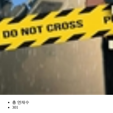
총 연재수
301