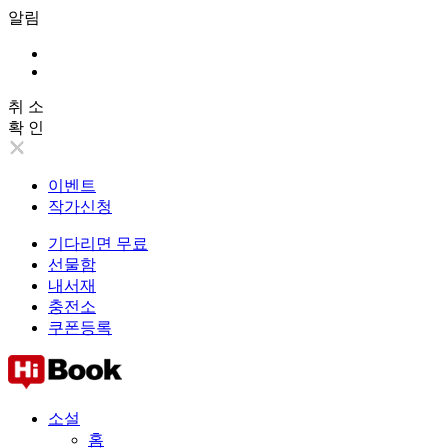
알림
취 소
확 인
이벤트
작가신청
기다리면 무료
선물함
내서재
충전소
쿠폰등록
소설
홈