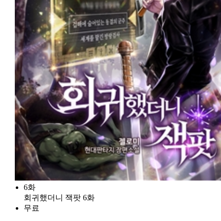
6화
회귀했더니 잭팟 6화
무료