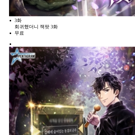
3화
회귀했더니 잭팟 3화
무료