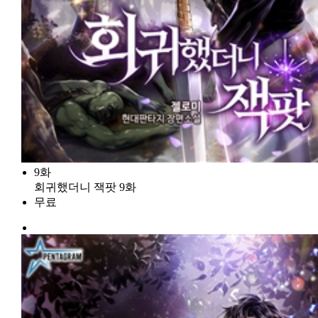
9화
회귀했더니 잭팟 9화
무료