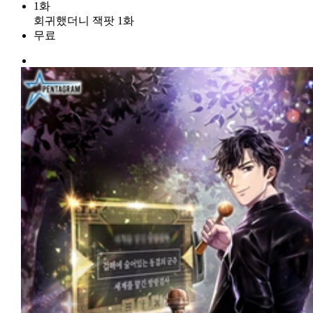
1화
회귀했더니 잭팟 1화
무료