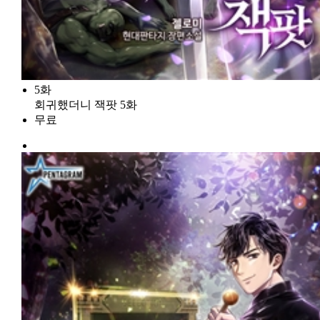
5화
회귀했더니 잭팟 5화
무료