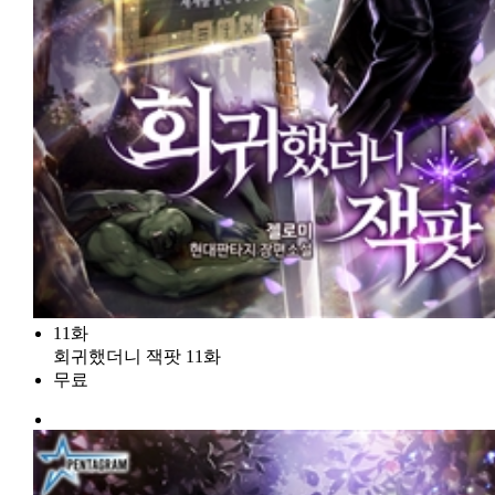
11화
회귀했더니 잭팟 11화
무료