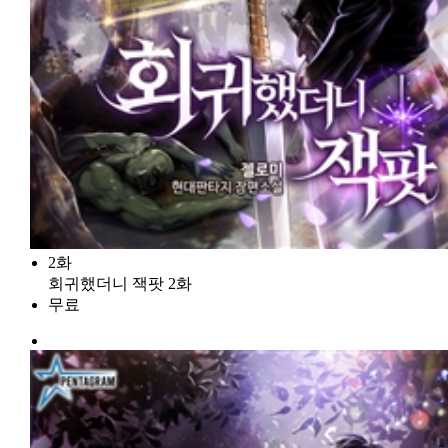
2화
회귀했더니 잭팟 2화
무료