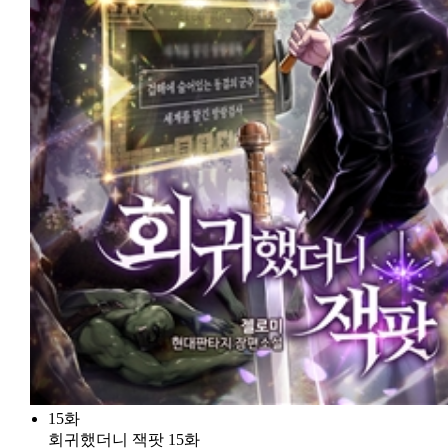
15화
회귀했더니 잭팟 15화