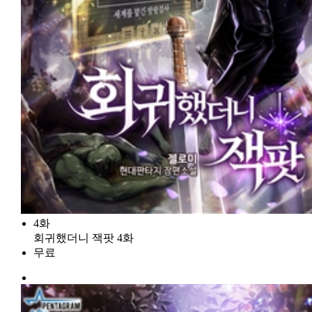
4화
회귀했더니 잭팟 4화
무료