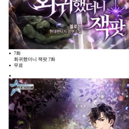
7화
회귀했더니 잭팟 7화
무료