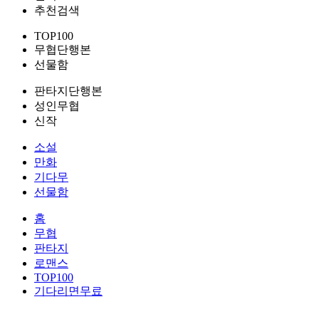
추천검색
TOP100
무협단행본
선물함
판타지단행본
성인무협
신작
소설
만화
기다무
선물함
홈
무협
판타지
로맨스
TOP100
기다리면무료