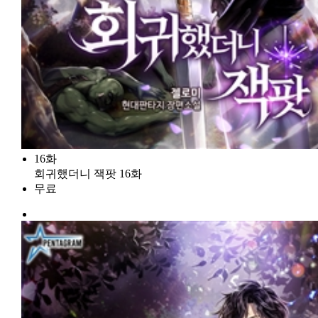
16화
회귀했더니 잭팟 16화
무료