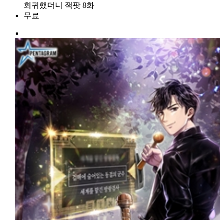
회귀했더니 잭팟 8화
무료