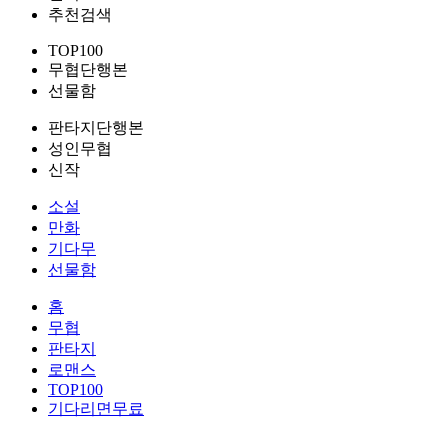
추천검색
TOP100
무협단행본
선물함
판타지단행본
성인무협
신작
소설
만화
기다무
선물함
홈
무협
판타지
로맨스
TOP100
기다리면무료