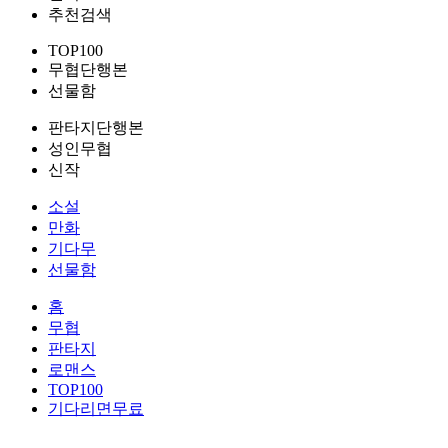
추천검색
TOP100
무협단행본
선물함
판타지단행본
성인무협
신작
소설
만화
기다무
선물함
홈
무협
판타지
로맨스
TOP100
기다리면무료