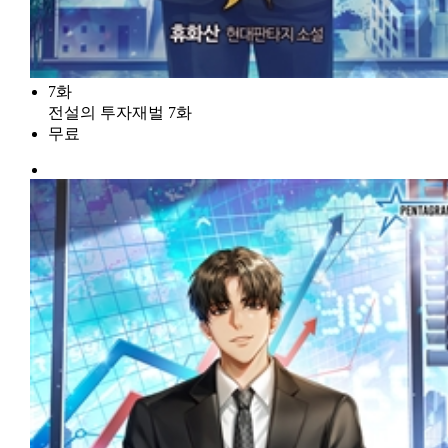
7화
전설의 투자재벌 7화
무료