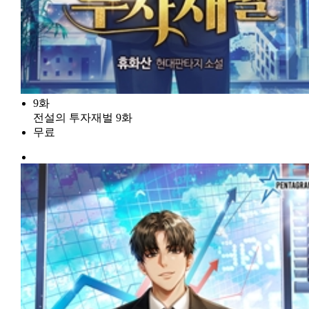
9화
전설의 투자재벌 9화
무료