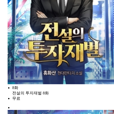
8화
전설의 투자재벌 8화
무료