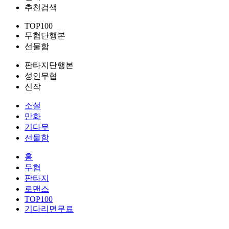
추천검색
TOP100
무협단행본
선물함
판타지단행본
성인무협
신작
소설
만화
기다무
선물함
홈
무협
판타지
로맨스
TOP100
기다리면무료