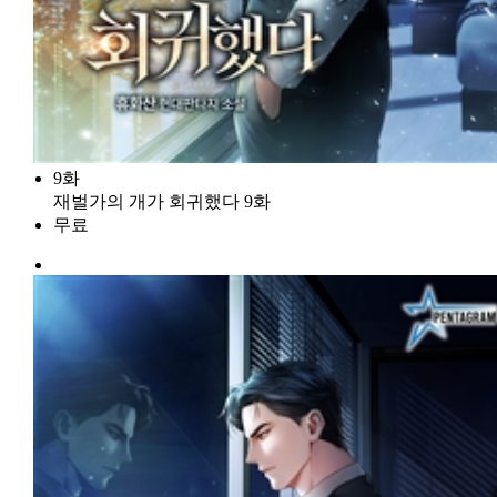
9화
재벌가의 개가 회귀했다 9화
무료