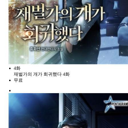
4화
재벌가의 개가 회귀했다 4화
무료