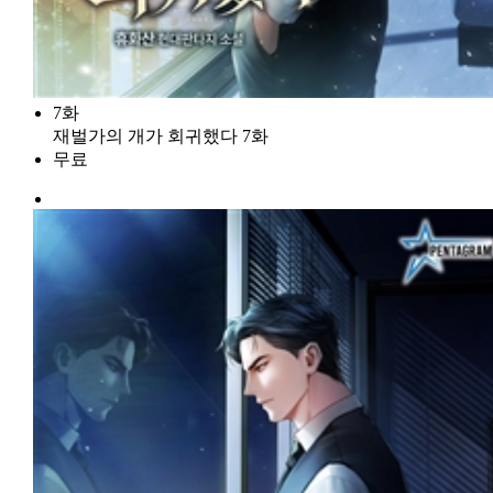
7화
재벌가의 개가 회귀했다 7화
무료