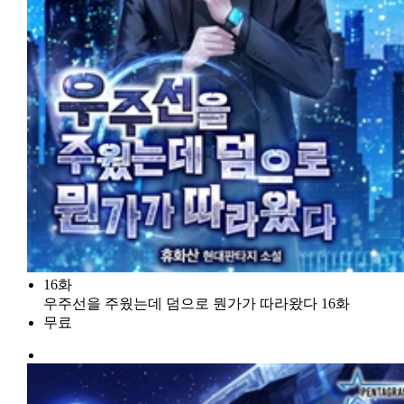
16화
우주선을 주웠는데 덤으로 뭔가가 따라왔다 16화
무료