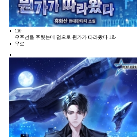
1화
우주선을 주웠는데 덤으로 뭔가가 따라왔다 1화
무료