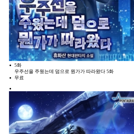
5화
우주선을 주웠는데 덤으로 뭔가가 따라왔다 5화
무료