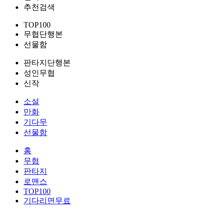
추천검색
TOP100
무협단행본
선물함
판타지단행본
성인무협
신작
소설
만화
기다무
선물함
홈
무협
판타지
로맨스
TOP100
기다리면무료