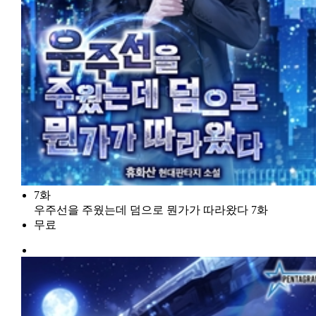
7화
우주선을 주웠는데 덤으로 뭔가가 따라왔다 7화
무료