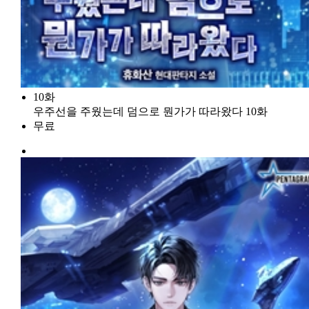
10화
우주선을 주웠는데 덤으로 뭔가가 따라왔다 10화
무료