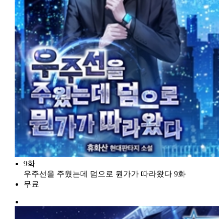
9화
우주선을 주웠는데 덤으로 뭔가가 따라왔다 9화
무료