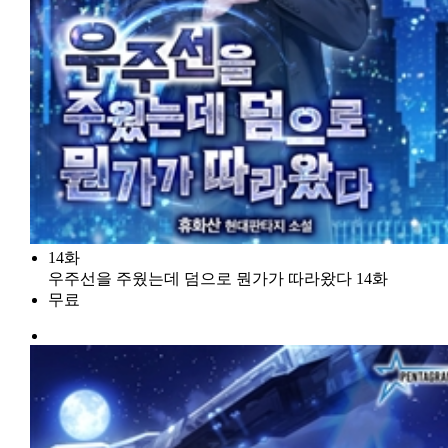
14화
우주선을 주웠는데 덤으로 뭔가가 따라왔다 14화
무료