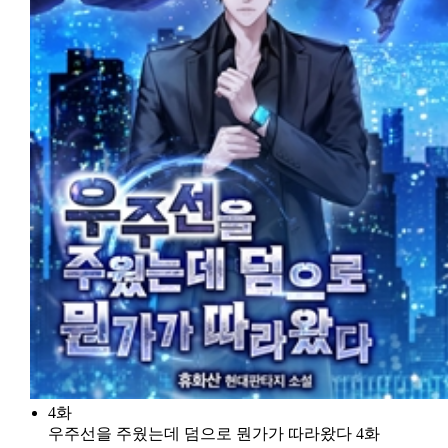
4화
우주선을 주웠는데 덤으로 뭔가가 따라왔다 4화