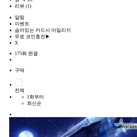
리뷰
(1)
알림
이벤트
숨어있는 카드사 마일리지
무료 코인충전▶
X
175화 완결
구매
전체
1화부터
최신순