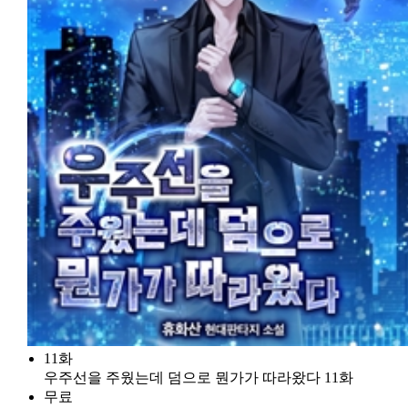
11화
우주선을 주웠는데 덤으로 뭔가가 따라왔다 11화
무료