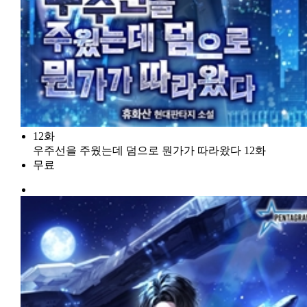
12화
우주선을 주웠는데 덤으로 뭔가가 따라왔다 12화
무료