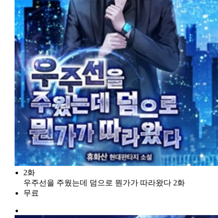
2화
우주선을 주웠는데 덤으로 뭔가가 따라왔다 2화
무료