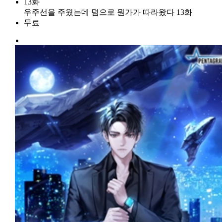
13화
우주선을 주웠는데 덤으로 뭔가가 따라왔다 13화
무료