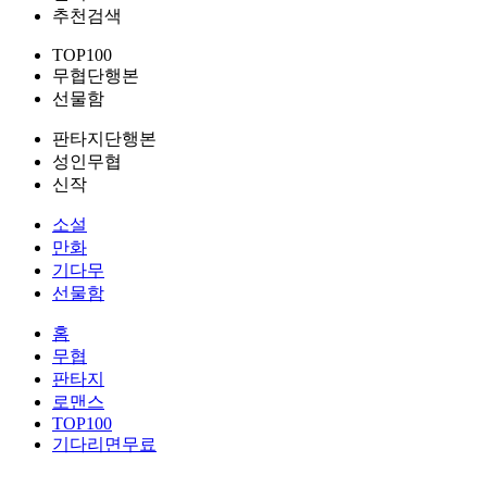
추천검색
TOP100
무협단행본
선물함
판타지단행본
성인무협
신작
소설
만화
기다무
선물함
홈
무협
판타지
로맨스
TOP100
기다리면무료