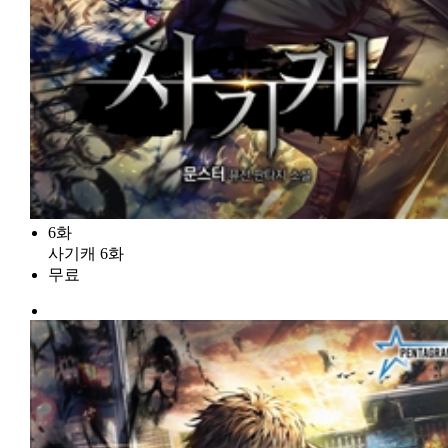
6화
사기캐 6화
무료