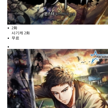
2화
사기캐 2화
무료