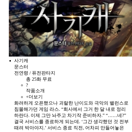
사기캐
문스터
전연령 / 퓨전판타지
총 25화 무료
?
작품소개
+더보기
화려하게 오픈했으나 괴랄한 난이도와 극악의 밸런스로
침몰해가던 게임 라스. “회사에서 그거 한 달 내로 정리
하란다. 이제 그만 놔주고 차기작 준비하자.” “……네?”
결국 서비스를 종료하게 되는데. ‘그간 생각했던 것 전부
때려 박아야지.’ 서비스 종료 직전, 어차피 만들어놓은