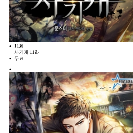
11화
사기캐 11화
무료