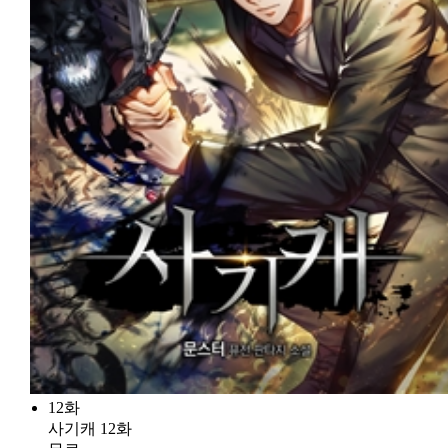
12화
사기캐 12화