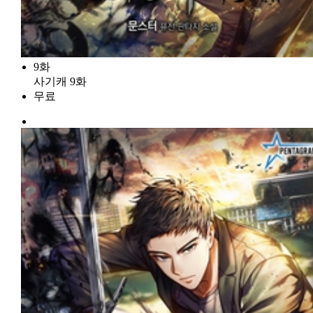
9화
사기캐 9화
무료