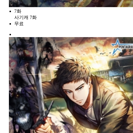
7화
사기캐 7화
무료