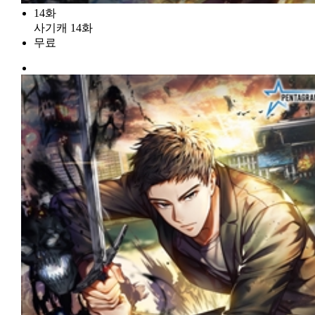
14화
사기캐 14화
무료