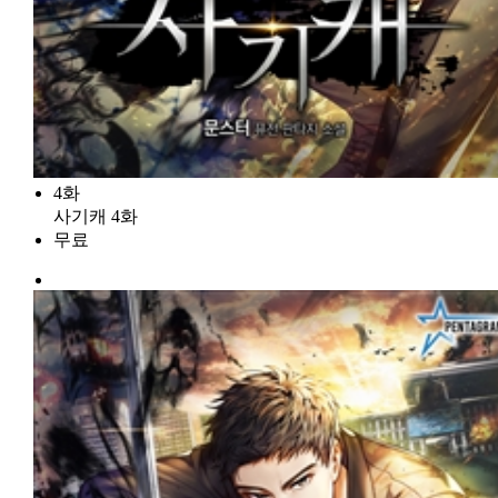
4화
사기캐 4화
무료