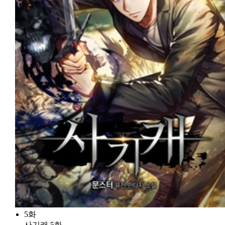
5화
사기캐 5화