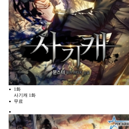
1화
사기캐 1화
무료