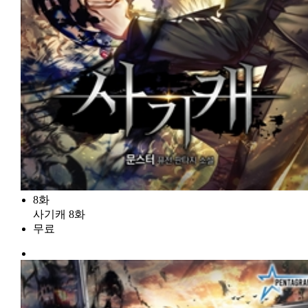
8화
사기캐 8화
무료