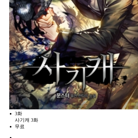
3화
사기캐 3화
무료