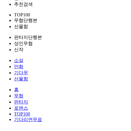
추천검색
TOP100
무협단행본
선물함
판타지단행본
성인무협
신작
소설
만화
기다무
선물함
홈
무협
판타지
로맨스
TOP100
기다리면무료