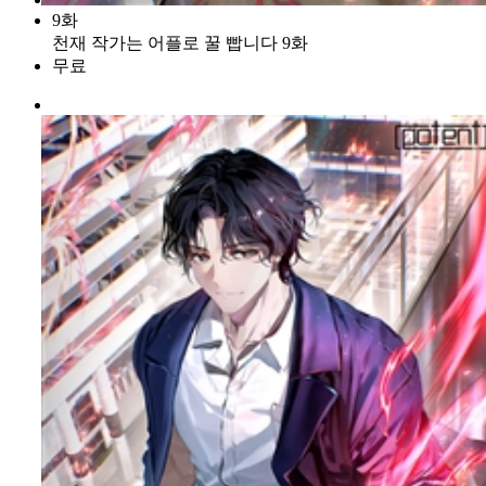
9화
천재 작가는 어플로 꿀 빱니다 9화
무료