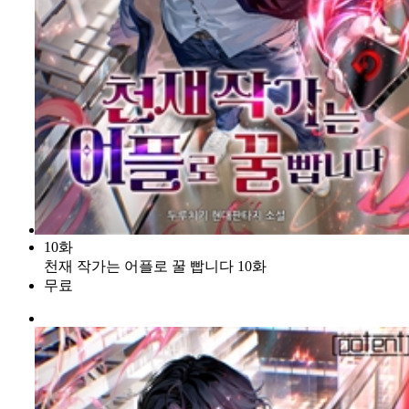
10화
천재 작가는 어플로 꿀 빱니다 10화
무료