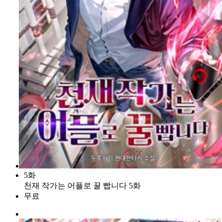
5화
천재 작가는 어플로 꿀 빱니다 5화
무료