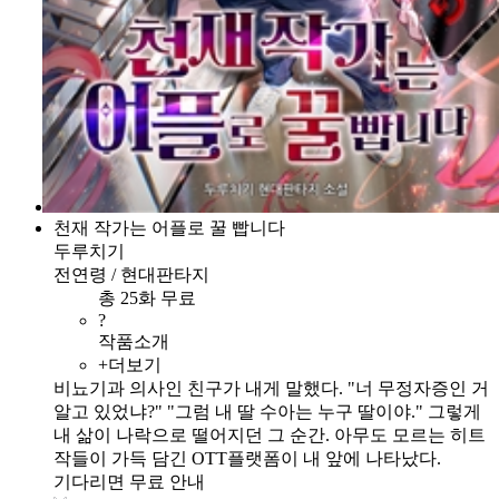
천재 작가는 어플로 꿀 빱니다
두루치기
전연령 / 현대판타지
총 25화 무료
?
작품소개
+더보기
비뇨기과 의사인 친구가 내게 말했다. "너 무정자증인 거
알고 있었냐?" "그럼 내 딸 수아는 누구 딸이야." 그렇게
내 삶이 나락으로 떨어지던 그 순간. 아무도 모르는 히트
작들이 가득 담긴 OTT플랫폼이 내 앞에 나타났다.
기다리면 무료 안내