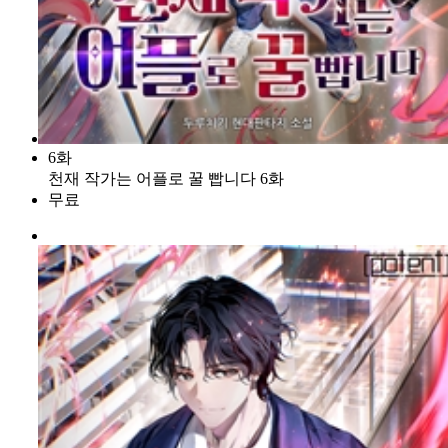
6화
천재 작가는 어플로 꿀 빱니다 6화
무료