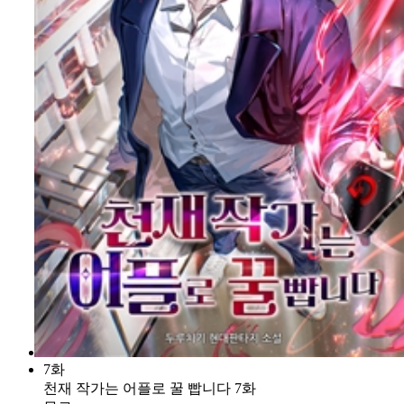
7화
천재 작가는 어플로 꿀 빱니다 7화