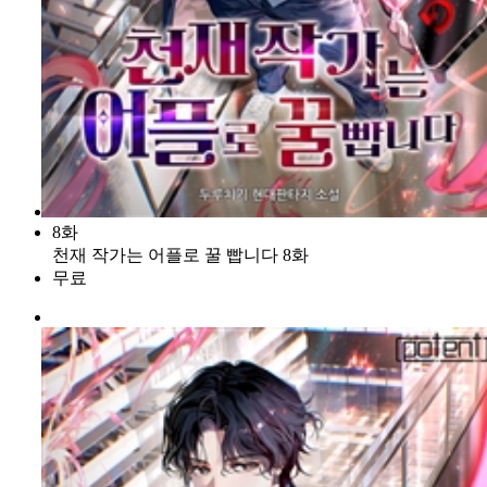
8화
천재 작가는 어플로 꿀 빱니다 8화
무료