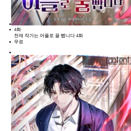
4화
천재 작가는 어플로 꿀 빱니다 4화
무료