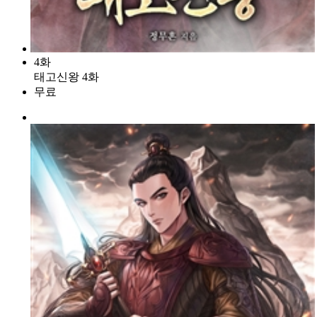
4화
태고신왕 4화
무료