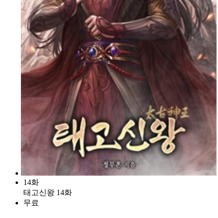
14화
태고신왕 14화
무료