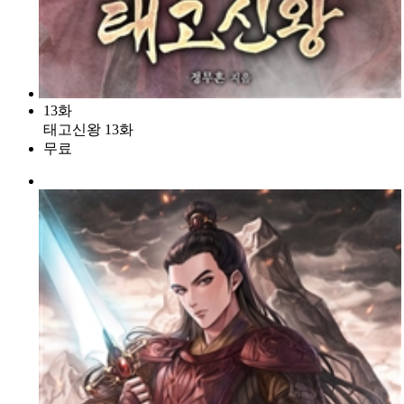
13화
태고신왕 13화
무료