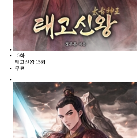
15화
태고신왕 15화
무료