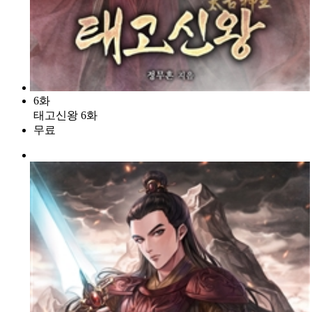
6화
태고신왕 6화
무료