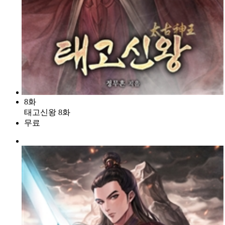
8화
태고신왕 8화
무료