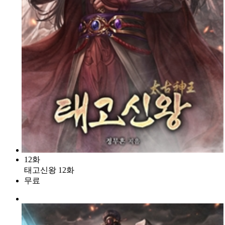
12화
태고신왕 12화
무료