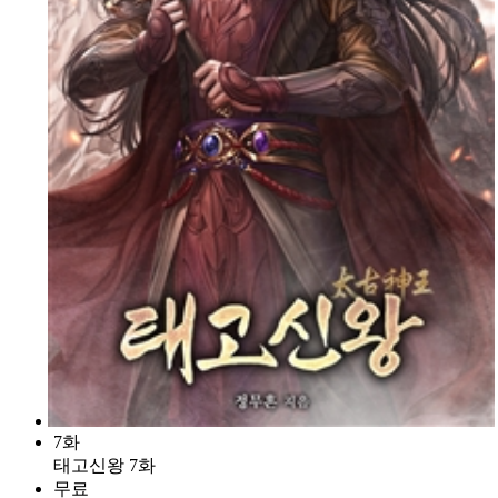
7화
태고신왕 7화
무료