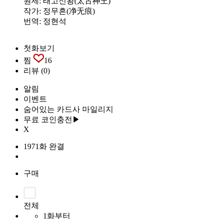
원제: 태고신왕(太古神王)
작가: 정무흔(净无痕)
번역: 정현석
첫화보기
찜
16
리뷰
(0)
알림
이벤트
숨어있는 카드사 마일리지
무료 코인충전▶
X
1971화 완결
구매
전체
1화부터