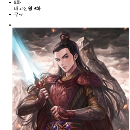
9화
태고신왕 9화
무료