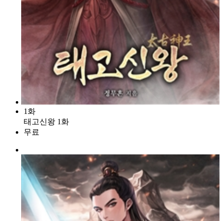
1화
태고신왕 1화
무료