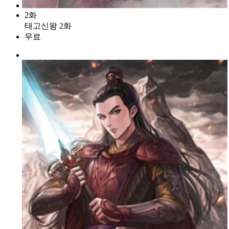
2화
태고신왕 2화
무료