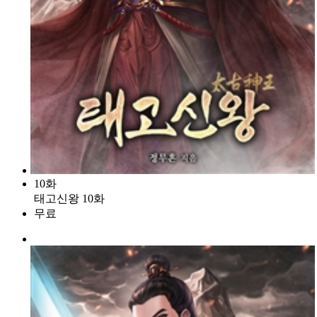
10화
태고신왕 10화
무료