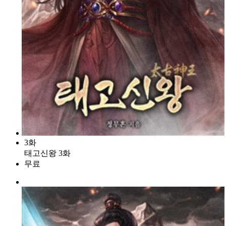
3화
태고신왕 3화
무료