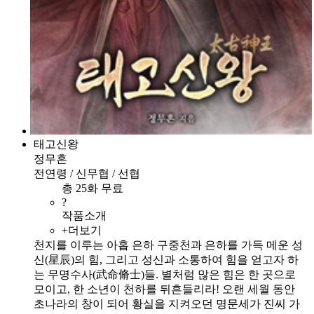
태고신왕
정무흔
전연령 / 신무협 / 선협
총 25화 무료
?
작품소개
+더보기
천지를 이루는 아홉 은하 구중천과 은하를 가득 메운 성
신(星辰)의 힘, 그리고 성신과 소통하여 힘을 얻고자 하
는 무명수사(武命脩士)들. 별처럼 많은 힘은 한 곳으로
모이고, 한 소년이 천하를 뒤흔들리라! 오랜 세월 동안
초나라의 창이 되어 황실을 지켜오던 명문세가 진씨 가