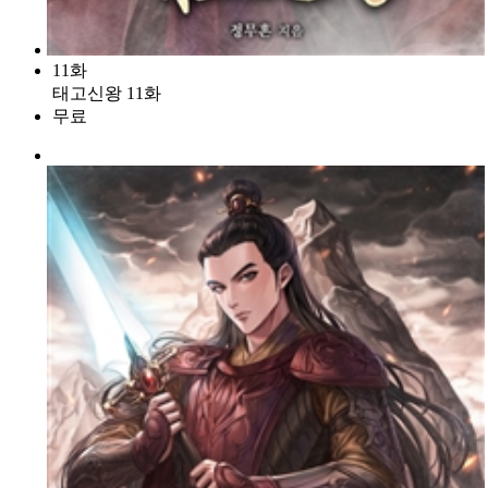
11화
태고신왕 11화
무료