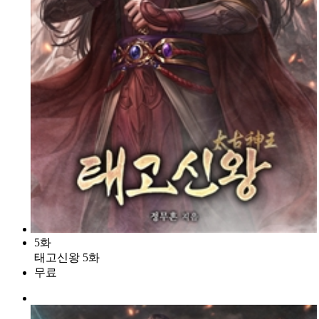
5화
태고신왕 5화
무료