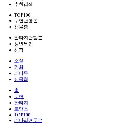
추천검색
TOP100
무협단행본
선물함
판타지단행본
성인무협
신작
소설
만화
기다무
선물함
홈
무협
판타지
로맨스
TOP100
기다리면무료