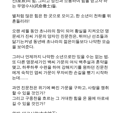
신(星辰)의 힘, 그리고 성신과 소통하여 힘을 얻고자 하
는 무명수사(武命脩士)들.
별처럼 많은 힘은 한 곳으로 모이고, 한 소년이 천하를 뒤
흔들리라!
오랜 세월 동안 초나라의 창이 되어 황실을 지켜오던 명
문세가 진씨 가문의 양자인 진문천은, 뛰어난 선조들과
닮기는커녕 동년배 초나라의 젊은이들보다 나약한 모습
을 보여준다.
그러나 언제까지 나약한 소년으로만 있을 수는 없는 법.
또 다른 명문세가인 백씨 가문의 여식 백추설과 혼약을
맺고, 하루하루 수련을 하며 강해지기를 원하던 진문천
에게 숙적인 엽씨 가문이 무자비한 손길을 뻗기 시작하
는데……
과연 진문천은 위기에 빠진 가문을 구하고, 사랑을 쟁취
할 수 있을 것인가?
그리고 구중천을 흐르는 그 거대한 힘을 온 몸에 아로새
길 수 있을 것인가?