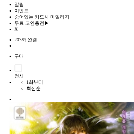
알림
이벤트
숨어있는 카드사 마일리지
무료 코인충전▶
X
203화 완결
구매
전체
1화부터
최신순