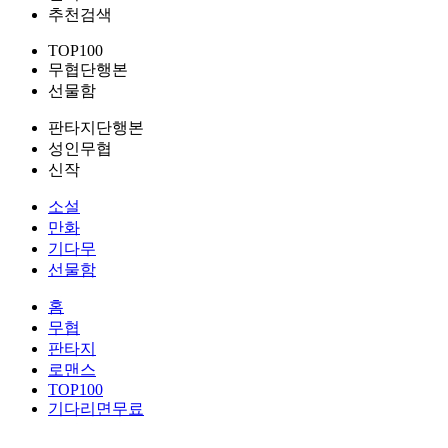
추천검색
TOP100
무협단행본
선물함
판타지단행본
성인무협
신작
소설
만화
기다무
선물함
홈
무협
판타지
로맨스
TOP100
기다리면무료