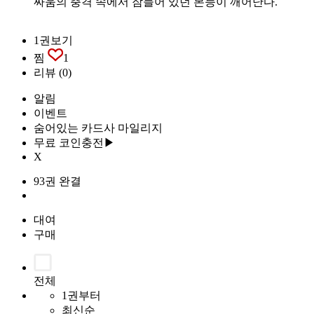
싸움의 충격 속에서 잠들어 있던 본능이 깨어난다.
1권보기
찜
1
리뷰
(0)
알림
이벤트
숨어있는 카드사 마일리지
무료 코인충전▶
X
93권 완결
대여
구매
전체
1권부터
최신순