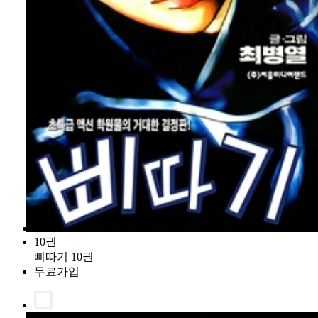
10권
삐따기 10권
무료가입