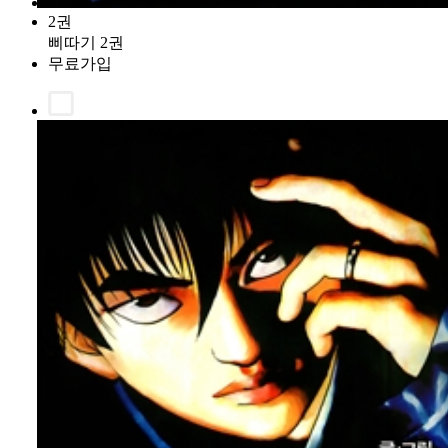
2권
삐따기 2권
무료가입