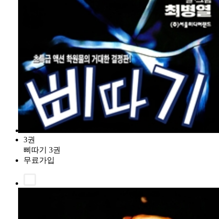
3권
삐따기 3권
무료가입