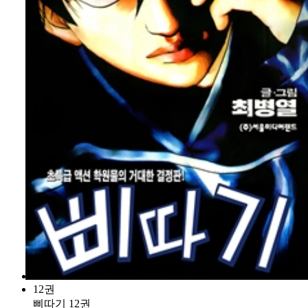
12권
삐따기 12권