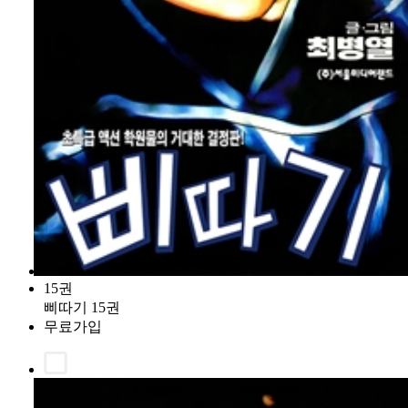
15권
삐따기 15권
무료가입