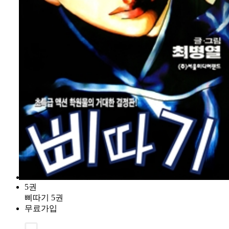
5권
삐따기 5권
무료가입