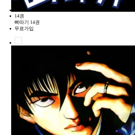
14권
삐따기 14권
무료가입