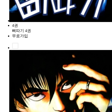
4권
삐따기 4권
무료가입