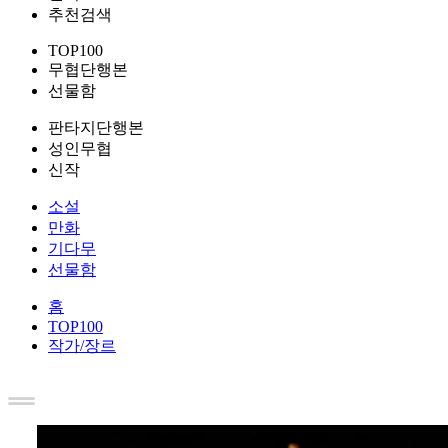
추천검색
TOP100
무협단행본
선물함
판타지단행본
성인무협
신작
소설
만화
기다무
선물함
홈
TOP100
작가/장르