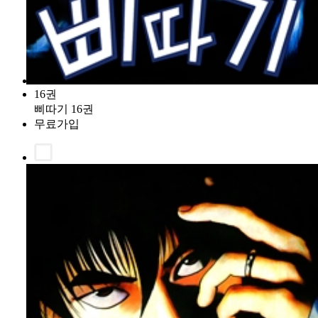
16권
삐따기 16권
무료가입