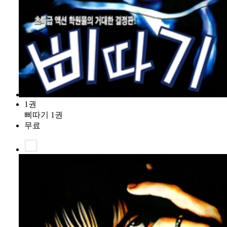
1권
삐따기 1권
무료