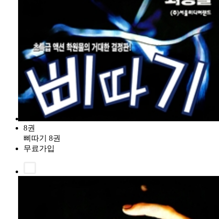
8권
삐따기 8권
무료가입