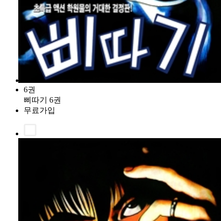
6권
삐따기 6권
무료가입