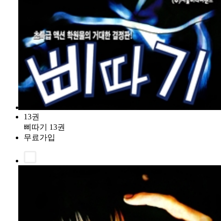
13권
삐따기 13권
무료가입