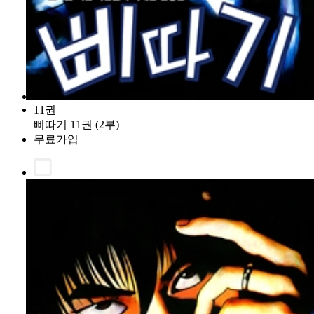
11권
삐따기 11권 (2부)
무료가입