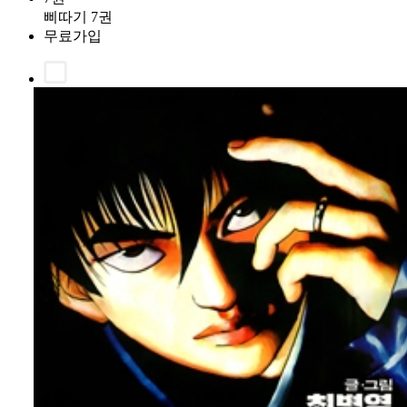
삐따기 7권
무료가입