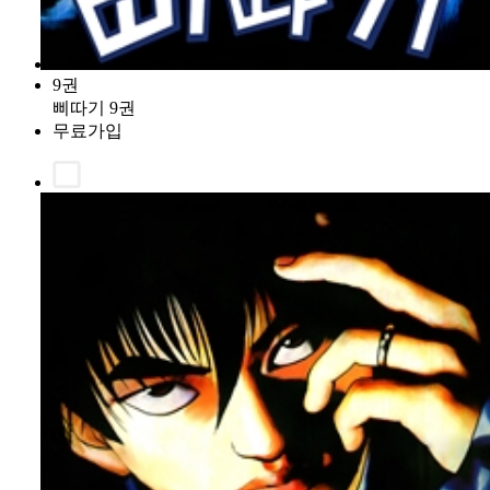
9권
삐따기 9권
무료가입