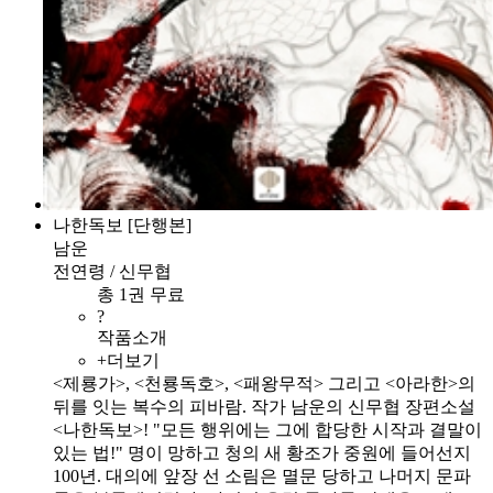
나한독보 [단행본]
남운
전연령 / 신무협
총 1권 무료
?
작품소개
+더보기
<제룡가>, <천룡독호>, <패왕무적> 그리고 <아라한>의
뒤를 잇는 복수의 피바람. 작가 남운의 신무협 장편소설
<나한독보>! "모든 행위에는 그에 합당한 시작과 결말이
있는 법!" 명이 망하고 청의 새 황조가 중원에 들어선지
100년. 대의에 앞장 선 소림은 멸문 당하고 나머지 문파