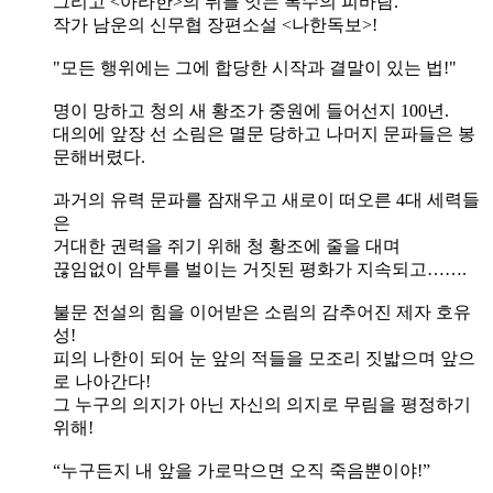
그리고 <아라한>의 뒤를 잇는 복수의 피바람.
작가 남운의 신무협 장편소설 <나한독보>!
"모든 행위에는 그에 합당한 시작과 결말이 있는 법!"
명이 망하고 청의 새 황조가 중원에 들어선지 100년.
대의에 앞장 선 소림은 멸문 당하고 나머지 문파들은 봉
문해버렸다.
과거의 유력 문파를 잠재우고 새로이 떠오른 4대 세력들
은
거대한 권력을 쥐기 위해 청 황조에 줄을 대며
끊임없이 암투를 벌이는 거짓된 평화가 지속되고…….
불문 전설의 힘을 이어받은 소림의 감추어진 제자 호유
성!
피의 나한이 되어 눈 앞의 적들을 모조리 짓밟으며 앞으
로 나아간다!
그 누구의 의지가 아닌 자신의 의지로 무림을 평정하기
위해!
“누구든지 내 앞을 가로막으면 오직 죽음뿐이야!”