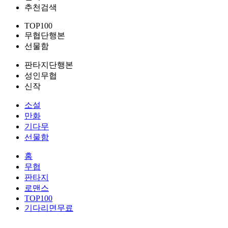
추천검색
TOP100
무협단행본
선물함
판타지단행본
성인무협
신작
소설
만화
기다무
선물함
홈
무협
판타지
로맨스
TOP100
기다리면무료