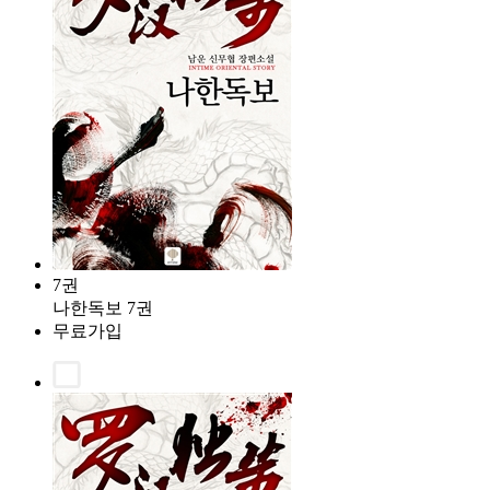
7권
나한독보 7권
무료가입