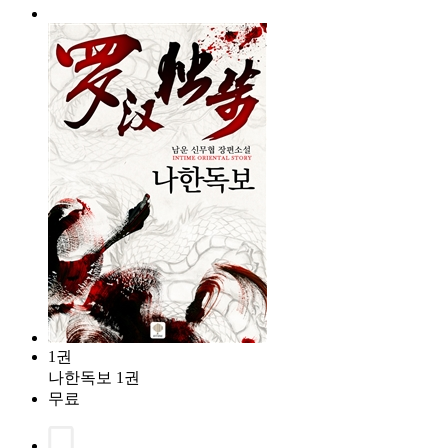
1권
나한독보 1권
무료