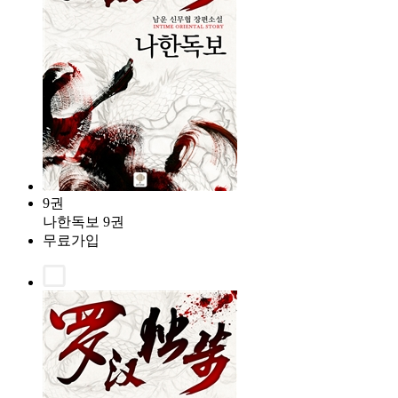
9권
나한독보 9권
무료가입