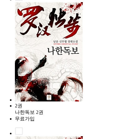
2권
나한독보 2권
무료가입