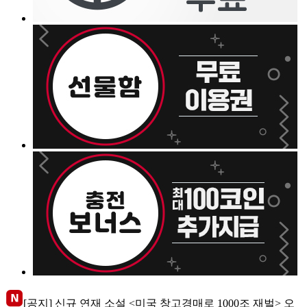
[공지] 신규 연재 소설 <미국 창고경매로 1000조 재벌> 오