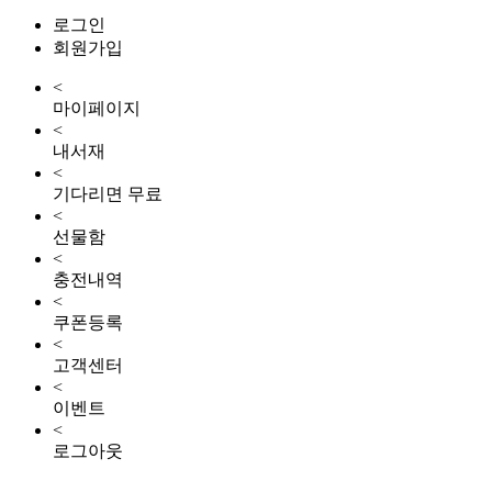
로그인
회원가입
<
마이페이지
<
내서재
<
기다리면 무료
<
선물함
<
충전내역
<
쿠폰등록
<
고객센터
<
이벤트
<
로그아웃