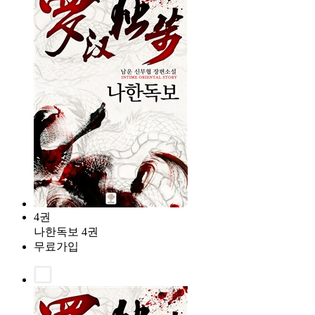
4권
나한독보 4권
무료가입