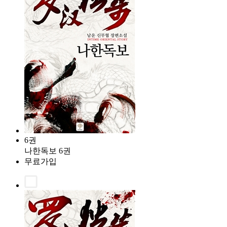
6권
나한독보 6권
무료가입