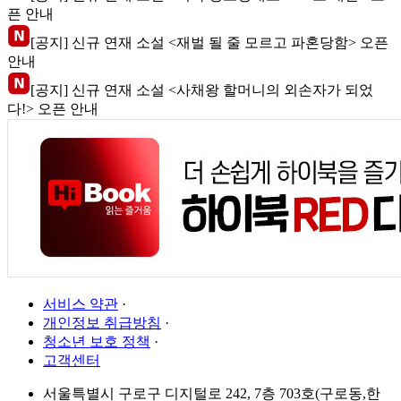
픈 안내
[공지] 신규 연재 소설 <재벌 될 줄 모르고 파혼당함> 오픈
안내
[공지] 신규 연재 소설 <사채왕 할머니의 외손자가 되었
다!> 오픈 안내
서비스 약관
·
개인정보 취급방침
·
청소년 보호 정책
·
고객센터
서울특별시 구로구 디지털로 242, 7층 703호(구로동,한