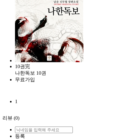
10권完
나한독보 10권
무료가입
1
리뷰
(0)
등록