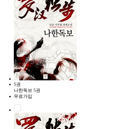
5권
나한독보 5권
무료가입